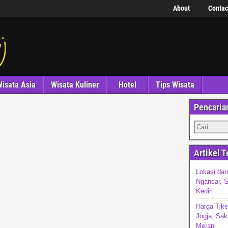
About
Contac
isata Asia
Wisata Kuliner
Hotel
Tips Wisata
Pencaria
Artikel T
Lokasi da
Ngancar, S
Kediri
Harga Tike
Jogja, Sak
Merapi