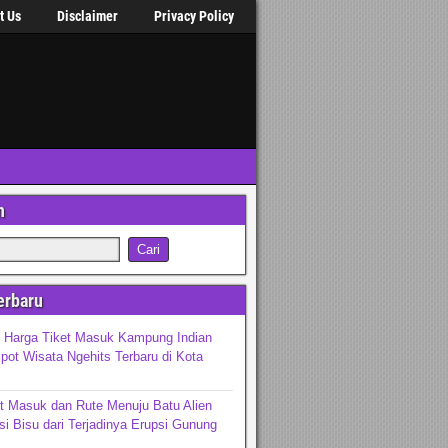
t Us
Disclaimer
Privacy Policy
n
erbaru
n Harga Tiket Masuk Kampung Indian
pot Wisata Ngehits Terbaru di Kota
t Masuk dan Rute Menuju Batu Alien
si Bisu dari Terjadinya Erupsi Gunung