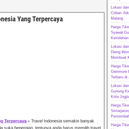
Lokasi da
Coban Jido
onesia Yang Terpercaya
Malang
Harga Tike
Syawal Gun
Keindahan
Lokasi dan
Dieng Won
Membuat K
Harga Tik
Glenmore 
Terbaru di
Lokasi dan
Gunung Kid
Kota Jogja
Harga Tike
Simarjarun
Persembah
ng Terpercaya
–
Travel Indonesia semakin banyak
Harga Tik
nda suka bepergian, tentunya anda harus memilih travel