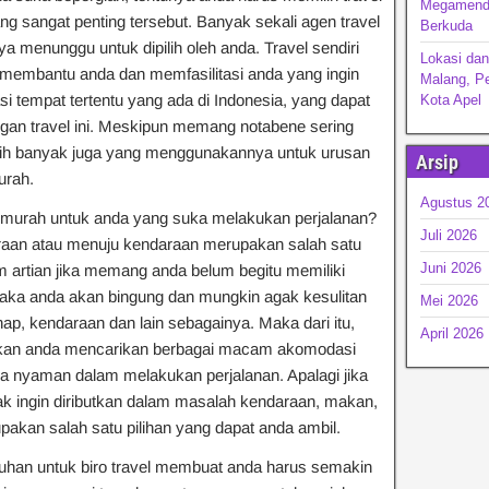
Megamendu
ng sangat penting tersebut. Banyak sekali agen travel
Berkuda
nya menunggu untuk dipilih oleh anda. Travel sendiri
Lokasi dan
membantu anda dan memfasilitasi anda yang ingin
Malang, P
si tempat tertentu yang ada di Indonesia, yang dapat
Kota Apel
an travel ini. Meskipun memang notabene sering
masih banyak juga yang menggunakannya untuk urusan
Arsip
urah.
Agustus 2
g murah untuk anda yang suka melakukan perjalanan?
Juli 2026
raan atau menuju kendaraan merupakan salah satu
Juni 2026
am artian jika memang anda belum begitu memiliki
aka anda akan bingung dan mungkin agak kesulitan
Mei 2026
p, kendaraan dan lain sebagainya. Maka dari itu,
April 2026
hkan anda mencarikan berbagai macam akomodasi
a nyaman dalam melakukan perjalanan. Apalagi jika
dak ingin diributkan dalam masalah kendaraan, makan,
akan salah satu pilihan yang dapat anda ambil.
uhan untuk biro travel membuat anda harus semakin