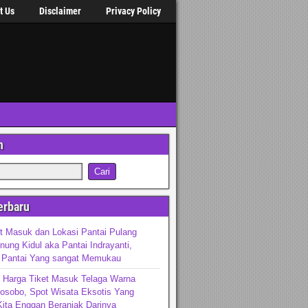
t Us
Disclaimer
Privacy Policy
n
erbaru
t Masuk dan Lokasi Pantai Pulang
ung Kidul aka Pantai Indrayanti,
 Pantai Yang sangat Memukau
 Harga Tiket Masuk Telaga Warna
osobo, Spot Wisata Eksotis Yang
ita Enggan Beranjak Darinya