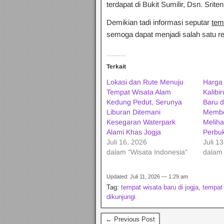
terdapat di Bukit Sumilir, Dsn. Srite
Demikian tadi informasi seputar
tem
semoga dapat menjadi salah satu ref
Terkait
Lokasi dan Rute Menuju
Harga
Tempat Wisata Alam
Kalibi
Kedung Pedut, Serunya
Baru d
Liburan Ditemani
Membe
Kesegaran Waterpark
Meliha
Alami Khas Jogja
Perbuk
Juli 16, 2026
Juli 1
dalam "Wisata Indonesia"
dalam 
Updated: Juli 11, 2026 — 1:29 am
Tag:
tempat wisata baru di jogja
,
tempat 
dikunjungi
← Previous Post