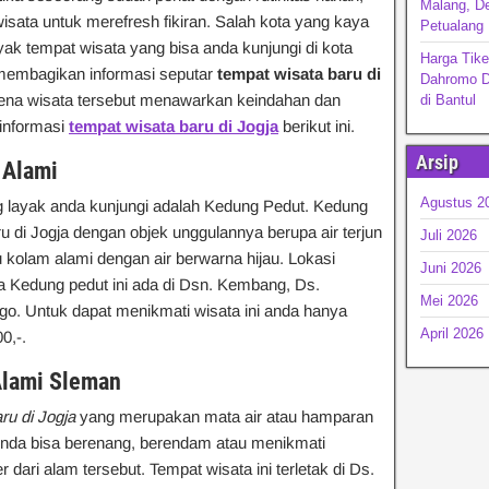
Malang, De
isata untuk merefresh fikiran. Salah kota yang kaya
Petualang
yak tempat wisata yang bisa anda kunjungi di kota
Harga Tike
n membagikan informasi seputar
tempat
wisata baru di
Dahromo D
rena wisata tersebut menawarkan keindahan dan
di Bantul
 informasi
tempat wisata baru di Jogja
berikut ini.
Arsip
 Alami
Agustus 2
g layak anda kunjungi adalah Kedung Pedut. Kedung
 di Jogja dengan objek unggulannya berupa air terjun
Juli 2026
 kolam alami dengan air berwarna hijau. Lokasi
Juni 2026
a Kedung pedut ini ada di Dsn. Kembang, Ds.
Mei 2026
ogo. Untuk dapat menikmati wisata ini anda hanya
April 2026
0,-.
Alami Sleman
ru di Jogja
yang merupakan mata air atau hamparan
. Anda bisa berenang, berendam atau menikmati
dari alam tersebut. Tempat wisata ini terletak di Ds.