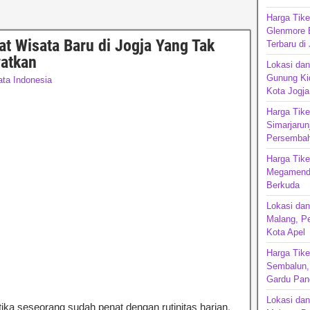
Harga Tik
Glenmore 
at Wisata Baru di Jogja Yang Tak
Terbaru di
watkan
Lokasi dan
Gunung Kid
ta Indonesia
Kota Jogja
Harga Tike
Simarjarun
Persembah
Harga Tik
Megamendu
Berkuda
Lokasi dan
Malang, P
Kota Apel
Harga Tike
Sembalun, 
Gardu Pan
Lokasi da
ika seseorang sudah penat dengan rutinitas harian,