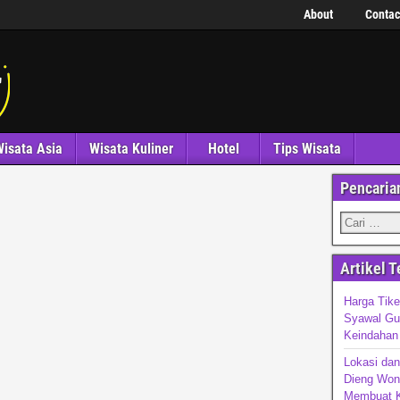
About
Contac
isata Asia
Wisata Kuliner
Hotel
Tips Wisata
Pencaria
Artikel T
Harga Tike
Syawal Gun
Keindahan
Lokasi dan
Dieng Won
Membuat K