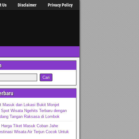
t Us
Disclaimer
Privacy Policy
n
erbaru
t Masuk dan Lokasi Bukit Monjet
Spot Wisata Ngehits Terbaru dengan
dang Tangan Raksasa di Lombok
n Harga Tiket Masuk Coban Jahe
stinasi Wisata Air Terjun Cocok Untuk