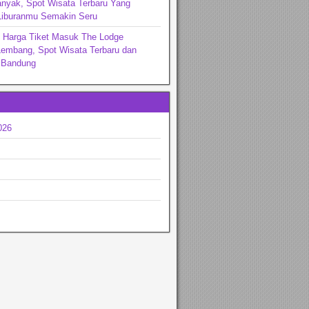
nyak, Spot Wisata Terbaru Yang
iburanmu Semakin Seru
n Harga Tiket Masuk The Lodge
Lembang, Spot Wisata Terbaru dan
i Bandung
026