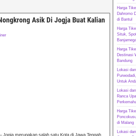
Harga Tike
Dahromo D
ongkrong Asik Di Jogja Buat Kalian
di Bantul
Harga Tike
Situk, Spo
iner
Banjarnega
Harga Tik
Destinasi 
Bandu
Lokasi da
Purwodadi,
Untuk Anda
Lokasi da
Ranca Upa
Perkemaha
Harga Tike
Poncokusu
di Malang
Lokasi dan
– Jogja merupakan salah satu Kota di Jawa Tengah