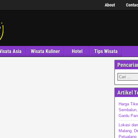
About
Contac
isata Asia
Wisata Kuliner
Hotel
Tips Wisata
Pencaria
Artikel T
Harga Tike
Sembalun, 
Gardu Pan
Lokasi da
Malang, De
Petualang