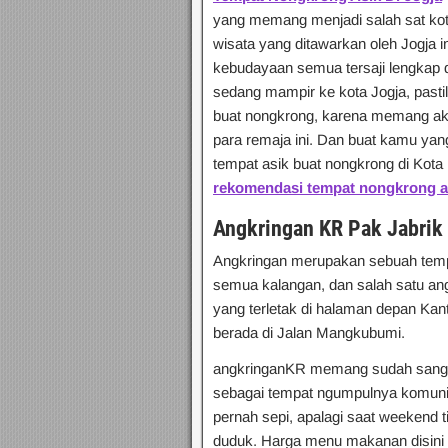
yang memang menjadi salah sat kota
wisata yang ditawarkan oleh Jogja in
kebudayaan semua tersaji lengkap 
sedang mampir ke kota Jogja, past
buat nongkrong, karena memang aktif
para remaja ini. Dan buat kamu ya
tempat asik buat nongkrong di Kota P
rekomendasi tempat nongkrong as
Angkringan KR
Pak Jabrik
Angkringan merupakan sebuah temp
semua kalangan, dan salah satu ang
yang terletak di halaman depan Kan
berada di Jalan Mangkubumi.
angkringanKR memang sudah sangat t
sebagai tempat ngumpulnya komunit
pernah sepi, apalagi saat weekend 
duduk. Harga menu makanan disini 