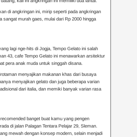
ang, kali ini angkringan ini memiliki dua lantai.
n di angkringan ini, mirip seperti pada angkringan
 sangat murah gaes, mulai dari Rp 2000 hingga
ng lagi nge-hits di Jogja, Tempo Gelato ini salah
aman 43, cafe Tempo Gelato ini menawarkan arsitektur
t pera anak muda untuk singgah disana.
wirotaman menyajikan makanan khas dari busaya
hanya menyajikan gelato dan juga beberapa varian
radisional dari italia, dan memiki banyak varian rasa
ng recomended banget buat kamu yang pengen
rada di jalan Palagan Tentara Pelajar 29, Sleman.
rbilang mewah dengan konsep modern, selain menjadi