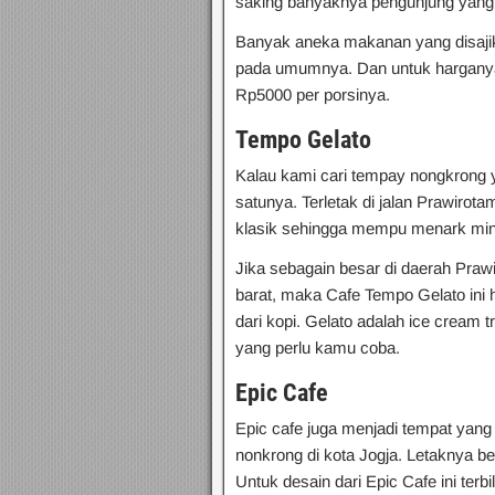
saking banyaknya pengunjung yang dat
Banyak aneka makanan yang disajika
pada umumnya. Dan untuk harganya
Rp5000 per porsinya.
Tempo Gelato
Kalau kami cari tempay nongkrong ya
satunya. Terletak di jalan Prawirot
klasik sehingga mempu menark mina
Jika sebagain besar di daerah Pra
barat, maka Cafe Tempo Gelato ini 
dari kopi. Gelato adalah ice cream t
yang perlu kamu coba.
Epic Cafe
Epic cafe juga menjadi tempat ya
nonkrong di kota Jogja. Letaknya be
Untuk desain dari Epic Cafe ini te