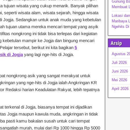
Gunung Ba
 tujuan wisata yang cukup menarik. Banyak pilihan
Membuat L
i, seperti wisata alam, wisata sejarah, hingga wisata
Lokasi da
di Jogja. Sedangkan untuk anak muda yang kebetulan
Maribaya 
ilah tujuan utama mereka mencari tempat yang asyik
Ngehits D
itas nongkrong ini tidak bisa terlepas dari kegiatan
ng kebetulan mampir ke Jogja dan bingung mencari
Arsip
elajar tersebut, berikut ini kita bagikan
5
Agustus 2
ik di Jogja
yang lagi nge-hits di Jogja.
Juli 2026
Juni 2026
at nongkrong asik yang sangat merakyat untuk
Mei 2026
kringan yang nge-hits di Jogja ialah Angkringan KR
April 2026
tor Redaksi harian Keadulatan Rakyat, lebih tepatnya
erkenal di Jogja, biasanya tempat ini dijadikan
as Jogja maupun kawula muda, angkringan in tidak
tiba pasti kamu bakalan susah untuk cari tempat
sangatlah murah, mulai dari Rp 1000 hingga Rp 5000