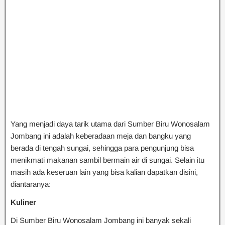
Yang menjadi daya tarik utama dari Sumber Biru Wonosalam
Jombang ini adalah keberadaan meja dan bangku yang
berada di tengah sungai, sehingga para pengunjung bisa
menikmati makanan sambil bermain air di sungai. Selain itu
masih ada keseruan lain yang bisa kalian dapatkan disini,
diantaranya:
Kuliner
Di Sumber Biru Wonosalam Jombang ini banyak sekali