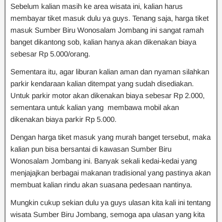
Sebelum kalian masih ke area wisata ini, kalian harus
membayar tiket masuk dulu ya guys. Tenang saja, harga tiket
masuk Sumber Biru Wonosalam Jombang ini sangat ramah
banget dikantong sob, kalian hanya akan dikenakan biaya
sebesar Rp 5.000/orang.
Sementara itu, agar liburan kalian aman dan nyaman silahkan
parkir kendaraan kalian ditempat yang sudah disediakan.
Untuk parkir motor akan dikenakan biaya sebesar Rp 2.000,
sementara untuk kalian yang membawa mobil akan
dikenakan biaya parkir Rp 5.000.
Dengan harga tiket masuk yang murah banget tersebut, maka
kalian pun bisa bersantai di kawasan Sumber Biru
Wonosalam Jombang ini. Banyak sekali kedai-kedai yang
menjajajkan berbagai makanan tradisional yang pastinya akan
membuat kalian rindu akan suasana pedesaan nantinya.
Mungkin cukup sekian dulu ya guys ulasan kita kali ini tentang
wisata Sumber Biru Jombang, semoga apa ulasan yang kita