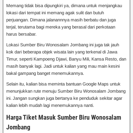
Memang tidak bisa dipungkiri ya, dimana untuk menjangkau
lokasi dari tempat ini memang agak sulit dan butuh
perjuangan. Dimana jalanannnya masih berbatu dan juga
terjal, terutama bagi mereka yang berasal dari perkotaan
harus bersabar.
Lokasi Sumber Biru Wonosalam Jombang ini juga tak jauh
kok dari beberapa objek wisata lain yang terkenal di Jawa
Timur, seperti Kampoeng Djawi, Banyu Mili, Kansa Resto, dan
masih banyak lagi. Jadi untuk kalian yang mau main kesini
bakal gampang banget menemukannya.
Selain itu, kalian bisa meminta bantuan Google Maps untuk
menunjukkan rute menuju Sumber Biru Wonosalam Jombang
ini. Jangan sungkan juga bertanya ke penduduk sekitar agar
kalian lebih mudah lagi menemukannya nanti.
Harga Tiket Masuk Sumber Biru Wonosalam
Jombang