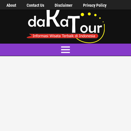
About
Contact Us
Disclaimer
Privacy Policy