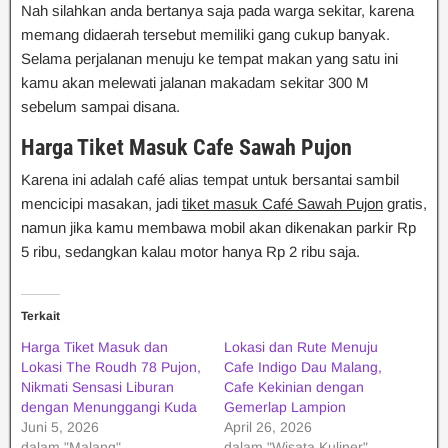
Nah silahkan anda bertanya saja pada warga sekitar, karena
memang didaerah tersebut memiliki gang cukup banyak.
Selama perjalanan menuju ke tempat makan yang satu ini
kamu akan melewati jalanan makadam sekitar 300 M
sebelum sampai disana.
Harga Tiket Masuk Cafe Sawah Pujon
Karena ini adalah café alias tempat untuk bersantai sambil
mencicipi masakan, jadi
tiket masuk Café Sawah Pujon
gratis,
namun jika kamu membawa mobil akan dikenakan parkir Rp
5 ribu, sedangkan kalau motor hanya Rp 2 ribu saja.
Terkait
Harga Tiket Masuk dan
Lokasi dan Rute Menuju
Lokasi The Roudh 78 Pujon,
Cafe Indigo Dau Malang,
Nikmati Sensasi Liburan
Cafe Kekinian dengan
dengan Menunggangi Kuda
Gemerlap Lampion
Juni 5, 2026
April 26, 2026
dalam "Malang"
dalam "Wisata Kuliner"