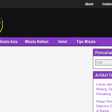
About
Contac
isata Asia
Wisata Kuliner
Hotel
Tips Wisata
Pencaria
Artikel T
Lokasi da
Malang, De
Petualang
Harga Tike
Dahromo D
di Bantul