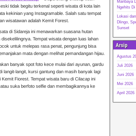
Maribaya 
i tidak begitu terkenal seperti wisata di kota lain
Ngehits D
ta kekinian yang Instagramable. Salah satu tempat
Lokasi dan
uan wisatawan adalah Kemit Forest.
Dlingo, Sp
Sunset
ata di Sidareja ini menawarkan suasana hutan
isekelilingnya. Tempat wisata dengan luas lahan
Arsip
 cocok untuk melepas rasa penat, pengunjung bisa
memanjakan mata dengan melihat pemandangan hijau.
Agustus 2
akan banyak spot foto kece mulai dari ayunan, gardu
Juli 2026
i langit-langit, kursi gantung dan masih banyak lagi
Juni 2026
i Kemit Fiorest. Tempat wisata baru di Cilacap ini
Mei 2026
i atau suka berfoto selfie dan membagikannya ke
April 2026