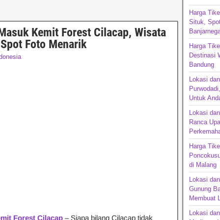
Harga Tike
Situk, Spo
Masuk Kemit Forest Cilacap, Wisata
Banjarnega
Spot Foto Menarik
Harga Tik
Destinasi 
donesia
Bandu
Lokasi da
Purwodadi,
Untuk Anda
Lokasi da
Ranca Upa
Perkemaha
Harga Tike
Poncokusu
di Malang
Lokasi dan
Gunung Ba
Membuat L
Lokasi da
mit Forest Cilacap
– Siapa bilang Cilacap tidak