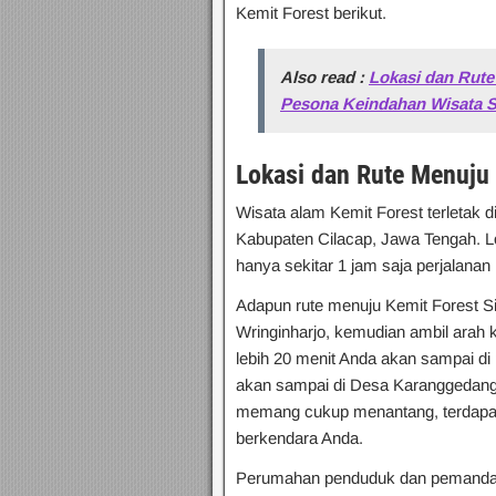
Kemit Forest berikut.
Also read :
Lokasi dan Rute
Pesona Keindahan Wisata Se
Lokasi dan Rute Menuju 
Wisata alam Kemit Forest terletak 
Kabupaten Cilacap, Jawa Tengah. Loka
hanya sekitar 1 jam saja perjalan
Adapun rute menuju Kemit Forest Sid
Wringinharjo, kemudian ambil arah 
lebih 20 menit Anda akan sampai di 
akan sampai di Desa Karanggedang. 
memang cukup menantang, terdapat 
berkendara Anda.
Perumahan penduduk dan pemandang