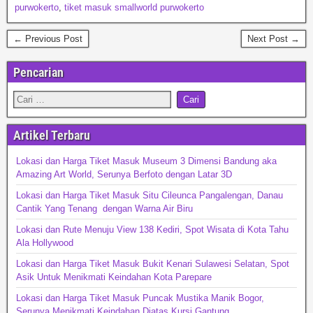
purwokerto
,
tiket masuk smallworld purwokerto
← Previous Post
Next Post →
Pencarian
Artikel Terbaru
Lokasi dan Harga Tiket Masuk Museum 3 Dimensi Bandung aka
Amazing Art World, Serunya Berfoto dengan Latar 3D
Lokasi dan Harga Tiket Masuk Situ Cileunca Pangalengan, Danau
Cantik Yang Tenang dengan Warna Air Biru
Lokasi dan Rute Menuju View 138 Kediri, Spot Wisata di Kota Tahu
Ala Hollywood
Lokasi dan Harga Tiket Masuk Bukit Kenari Sulawesi Selatan, Spot
Asik Untuk Menikmati Keindahan Kota Parepare
Lokasi dan Harga Tiket Masuk Puncak Mustika Manik Bogor,
Serunya Menikmati Keindahan Diatas Kursi Gantung