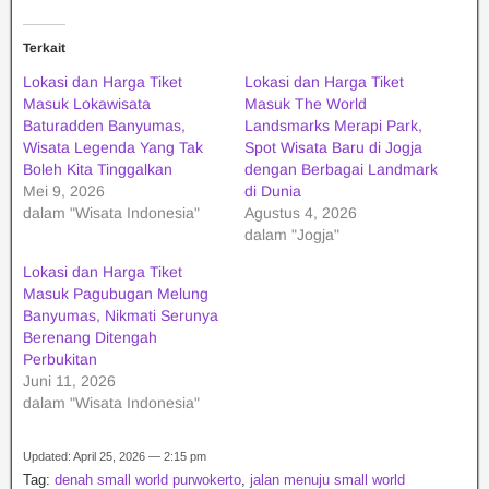
Terkait
Lokasi dan Harga Tiket
Lokasi dan Harga Tiket
Masuk Lokawisata
Masuk The World
Baturadden Banyumas,
Landsmarks Merapi Park,
Wisata Legenda Yang Tak
Spot Wisata Baru di Jogja
Boleh Kita Tinggalkan
dengan Berbagai Landmark
Mei 9, 2026
di Dunia
dalam "Wisata Indonesia"
Agustus 4, 2026
dalam "Jogja"
Lokasi dan Harga Tiket
Masuk Pagubugan Melung
Banyumas, Nikmati Serunya
Berenang Ditengah
Perbukitan
Juni 11, 2026
dalam "Wisata Indonesia"
Updated: April 25, 2026 — 2:15 pm
Tag:
denah small world purwokerto
,
jalan menuju small world