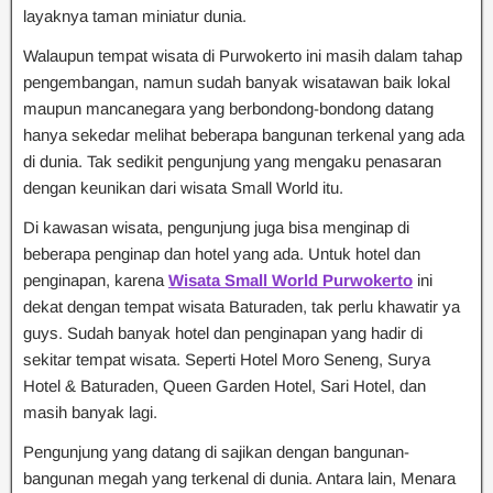
layaknya taman miniatur dunia.
Walaupun tempat wisata di Purwokerto ini masih dalam tahap
pengembangan, namun sudah banyak wisatawan baik lokal
maupun mancanegara yang berbondong-bondong datang
hanya sekedar melihat beberapa bangunan terkenal yang ada
di dunia. Tak sedikit pengunjung yang mengaku penasaran
dengan keunikan dari wisata Small World itu.
Di kawasan wisata, pengunjung juga bisa menginap di
beberapa penginap dan hotel yang ada. Untuk hotel dan
penginapan, karena
Wisata Small World Purwokerto
ini
dekat dengan tempat wisata Baturaden, tak perlu khawatir ya
guys. Sudah banyak hotel dan penginapan yang hadir di
sekitar tempat wisata. Seperti Hotel Moro Seneng, Surya
Hotel & Baturaden, Queen Garden Hotel, Sari Hotel, dan
masih banyak lagi.
Pengunjung yang datang di sajikan dengan bangunan-
bangunan megah yang terkenal di dunia. Antara lain, Menara