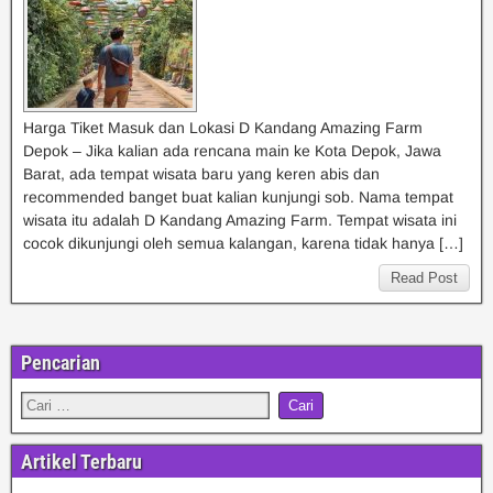
Harga Tiket Masuk dan Lokasi D Kandang Amazing Farm
Depok – Jika kalian ada rencana main ke Kota Depok, Jawa
Barat, ada tempat wisata baru yang keren abis dan
recommended banget buat kalian kunjungi sob. Nama tempat
wisata itu adalah D Kandang Amazing Farm. Tempat wisata ini
cocok dikunjungi oleh semua kalangan, karena tidak hanya […]
Read Post
Pencarian
Artikel Terbaru