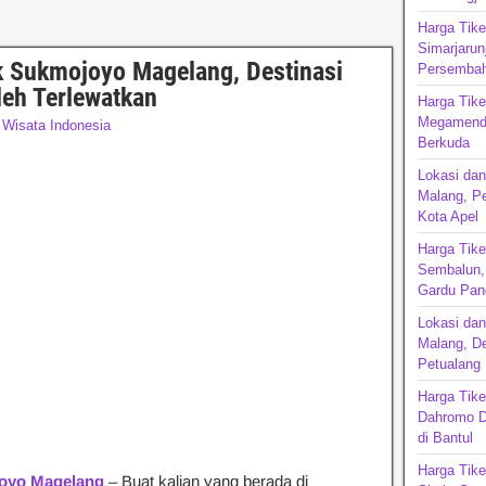
Harga Tike
Simarjarun
k Sukmojoyo Magelang, Destinasi
Persembah
leh Terlewatkan
Harga Tik
Megamendu
,
Wisata Indonesia
Berkuda
Lokasi dan
Malang, P
Kota Apel
Harga Tike
Sembalun, 
Gardu Pan
Lokasi da
Malang, De
Petualang
Harga Tike
Dahromo D
di Bantul
Harga Tike
joyo Magelang
– Buat kalian yang berada di