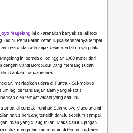
joyo Magelang
ini dikarenakan banyak sekali foto
 kesini. Perlu kalian ketahui, jika sebenarnya tempat
adaannya sudah ada sejak beberapa tahun yang lalu.
agelang ini berada di ketinggian 1000 meter dari
jauh dengan Candi Borobudur yang memang sudah
a atau bahkan mancanegara.
inggian, menjadikan udara di Punthuk Sukmojoyo
belum lagi pemandangan alam yang eksotis
erikan oleh tempat wisata yang satu ini.
k sampai di puncak Punthuk Sukmojoyo Magelang ini
lian harus berjuang terlebih dahulu sebelum sampai
an indah yang di suguhkan. Maka dari itu, jangan
a untuk mengabadikan momen di tempat ini, karen