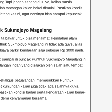
.Tapi jangan senang dulu ya, kalian masih
ilah tantangan kalian bakal dimulai. Pastikan kondisi
t datang kesini, agar nantinya bisa sampai kepuncak
uk Sukmojoyo Magelang
kita bayar untuk bisa menikmati keindahan alam
thuk Sukmojoyo Magelang ini tidak ada guys, alias
 biaya parkir kendaraan saja sebesar Rp 3000 nanti.
uk sampai di puncak Punthuk Sukmojoyo Magelang ini
ngan indah yang disajikah oleh salah satu tempat
n sekaligus petualangan, memasukkan Punthuk
t kunjungan kalian juga tidak ada salahnya guys.
 pastikan kondisi badan serta kendaraan kalian benar-
ni, demi kenyamanan bersama.