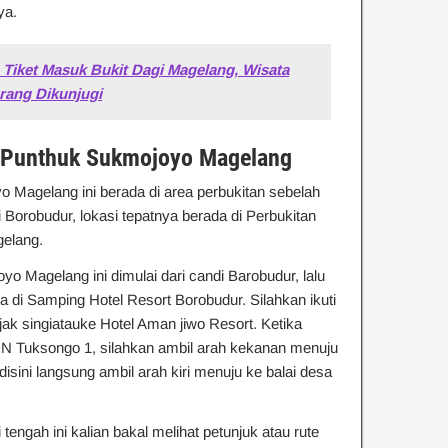
ya.
 Tiket Masuk Bukit Dagi Magelang, Wisata
rang Dikunjugi
u Punthuk Sukmojoyo Magelang
o Magelang ini berada di area perbukitan sebelah
 Borobudur, lokasi tepatnya berada di Perbukitan
elang.
o Magelang ini dimulai dari candi Barobudur, lalu
a di Samping Hotel Resort Borobudur. Silahkan ikuti
jak singiatauke Hotel Aman jiwo Resort. Ketika
 Tuksongo 1, silahkan ambil arah kekanan menuju
ini langsung ambil arah kiri menuju ke balai desa
engah ini kalian bakal melihat petunjuk atau rute