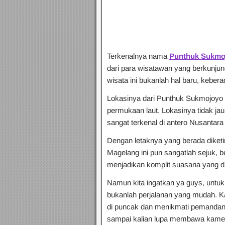
Terkenalnya nama
Punthuk Sukmo
dari para wisatawan yang berkunjung
wisata ini bukanlah hal baru, keber
Lokasinya dari Punthuk Sukmojoyo M
permukaan laut. Lokasinya tidak 
sangat terkenal di antero Nusantar
Dengan letaknya yang berada diket
Magelang ini pun sangatlah sejuk, 
menjadikan komplit suasana yang dib
Namun kita ingatkan ya guys, untu
bukanlah perjalanan yang mudah. Ka
di puncak dan menikmati pemandang
sampai kalian lupa membawa kamer