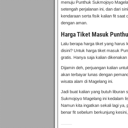
menuju Punthuk Sukmojoyo Magelang
setengah perjalanan ini, dan dari sin
kendaraan serta fisik kalian fit saa
dengan aman.
Harga Tiket Masuk Punth
Lalu berapa harga tiket yang harus 
disini? Untuk harga tiket masuk Pun
gratis. Hanya saja kalian dikenakan
Dijamin deh, perjuangan kalian unt
akan terbayar lunas dengan pemanda
wisata alam di Magelang ini.
Jadi buat kalian yang butuh libura
Sukmojoyo Magelang ini kedalam lis
Namun kita ingatkan sekali lagi ya,
benar fit sebelum berkunjung kesi