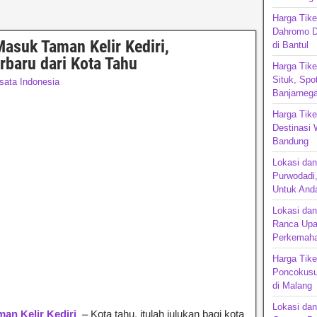
Harga Tike
Dahromo D
Masuk Taman Kelir Kediri,
di Bantul
baru dari Kota Tahu
Harga Tike
Situk, Spo
sata Indonesia
Banjarnega
Harga Tik
Destinasi 
Bandu
Lokasi da
Purwodadi,
Untuk Anda
Lokasi da
Ranca Upa
Perkemaha
Harga Tike
Poncokusu
di Malang
Lokasi dan
an Kelir Kediri
– Kota tahu, itulah julukan bagi kota