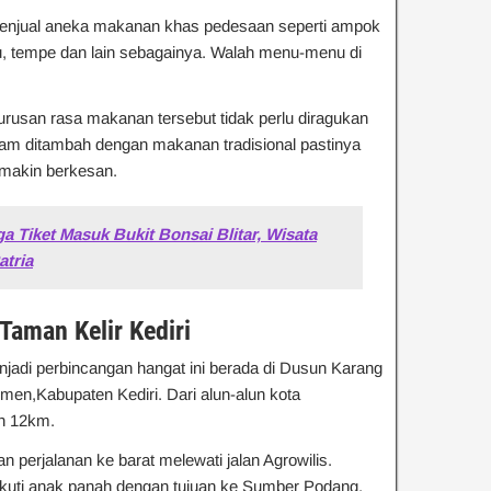
enjual aneka makanan khas pedesaan seperti ampok
tahu, tempe dan lain sebagainya. Walah menu-menu di
urusan rasa makanan tersebut tidak perlu diragukan
lam ditambah dengan makanan tradisional pastinya
makin berkesan.
a Tiket Masuk Bukit Bonsai Blitar, Wisata
atria
Taman Kelir Kediri
jadi perbincangan hangat ini berada di Dusun Karang
n,Kabupaten Kediri. Dari alun-alun kota
ih 12km.
 perjalanan ke barat melewati jalan Agrowilis.
gikuti anak panah dengan tujuan ke Sumber Podang.