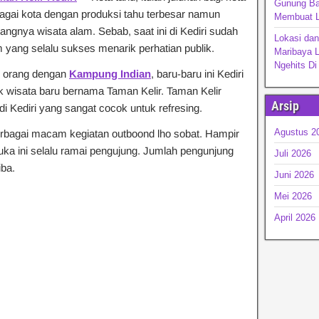
Gunung Ba
ebagai kota dengan produksi tahu terbesar namun
Membuat L
dangnya wisata alam. Sebab, saat ini di Kediri sudah
Lokasi da
 yang selalu sukses menarik perhatian publik.
Maribaya 
Ngehits D
 orang dengan
Kampung Indian
, baru-baru ini Kediri
 wisata baru bernama Taman Kelir. Taman Kelir
Arsip
i Kediri yang sangat cocok untuk refresing.
Agustus 2
erbagai macam kegiatan outboond lho sobat. Hampir
uka ini selalu ramai pengujung. Jumlah pengunjung
Juli 2026
iba.
Juni 2026
Mei 2026
April 2026