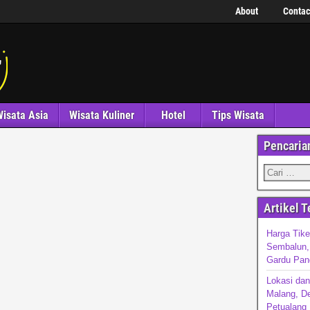
About
Contac
isata Asia
Wisata Kuliner
Hotel
Tips Wisata
Pencaria
Artikel T
Harga Tike
Sembalun, 
Gardu Pan
Lokasi da
Malang, De
Petualang