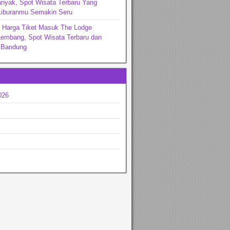
nyak, Spot Wisata Terbaru Yang
iburanmu Semakin Seru
n Harga Tiket Masuk The Lodge
Lembang, Spot Wisata Terbaru dan
i Bandung
026