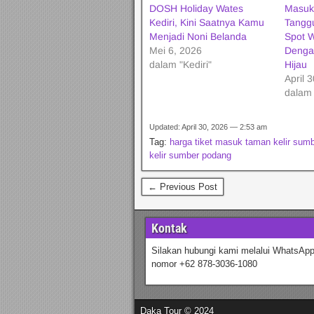
DOSH Holiday Wates
Masuk
Kediri, Kini Saatnya Kamu
Tanggu
Menjadi Noni Belanda
Spot W
Mei 6, 2026
Denga
dalam "Kediri"
Hijau
April 
dalam 
Updated: April 30, 2026 — 2:53 am
Tag:
harga tiket masuk taman kelir sumb
kelir sumber podang
← Previous Post
Kontak
Silakan hubungi kami melalui WhatsApp
nomor +62 878-3036-1080
Daka Tour © 2024