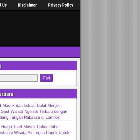
t Us
Disclaimer
Privacy Policy
n
erbaru
t Masuk dan Lokasi Bukit Monjet
Spot Wisata Ngehits Terbaru dengan
dang Tangan Raksasa di Lombok
n Harga Tiket Masuk Coban Jahe
stinasi Wisata Air Terjun Cocok Untuk