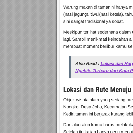
Warung makan di tamanini hanya m
(nasi jagung), tiwul(nasi ketela), 
sini sangat tradisional ya sobat.
Meskipun terlihat sederhana dalam 
lagi. Sambil menikmati keindahan a
membuat moment berlibur kamu se
Also Read :
Lokasi dan Harg
Ngehits Terbaru dari Kota P
Lokasi dan Rute Menuju 
Objek wisata alam yang sedang men
Nongko, Desa Joho, Kecamatan Seme
Kediri,taman ini berjarak kurang leb
Dari alun-alun kamu harus melakukan
Setelah itu kalian hanya perlu men