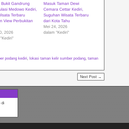
 Bukit Gandrung
Masuk Taman Dewi
lasi Medowo Kediri,
Cemara Cettar Kediri,
isata Terbaru
Suguhan Wisata Terbaru
n View Perbukitan
dari Kota Tahu
Mei 24, 2026
30, 2026
dalam "Kediri"
"Kediri"
er podang kediri
,
lokasi taman kelir sumber podang
,
taman
Next Post →
 di