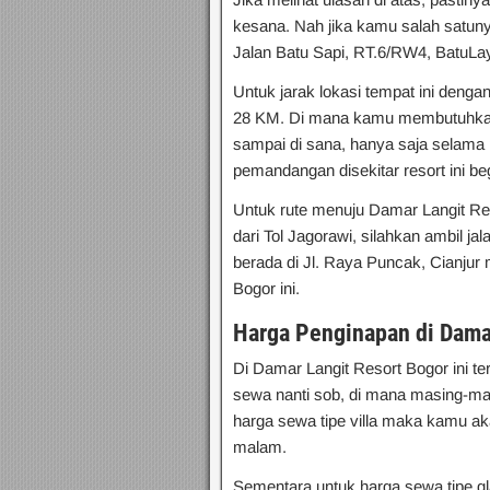
kesana. Nah jika kamu salah satunya
Jalan Batu Sapi, RT.6/RW4, BatuLa
Untuk jarak lokasi tempat ini denga
28 KM. Di mana kamu membutuhkan 
sampai di sana, hanya saja selama 
pemandangan disekitar resort ini b
Untuk rute menuju Damar Langit Res
dari Tol Jagorawi, silahkan ambil ja
berada di Jl. Raya Puncak, Cianju
Bogor ini.
Harga Penginapan di
Dama
Di Damar Langit Resort Bogor ini te
sewa nanti sob, di mana masing-ma
harga sewa tipe villa maka kamu ak
malam.
Sementara untuk harga sewa tipe g