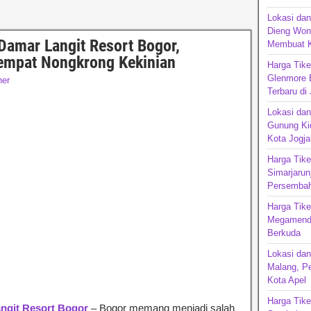
Lokasi dan
Dieng Won
Damar Langit Resort Bogor,
Membuat K
empat Nongkrong Kekinian
Harga Tik
Glenmore 
ner
Terbaru di
Lokasi dan
Gunung Kid
Kota Jogja
Harga Tike
Simarjarun
Persembah
Harga Tik
Megamendu
Berkuda
Lokasi dan
Malang, P
Kota Apel
Harga Tike
ngit Resort Bogor
– Bogor memang menjadi salah