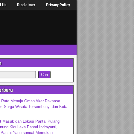
t Us
Disclaimer
Privacy Policy
n
erbaru
n Rute Menuju Omah Akar Raksasa
r, Surga Wisata Tersembunyi dari Kota
t Masuk dan Lokasi Pantai Pulang
ung Kidul aka Pantai Indrayanti,
 Pantai Yang sangat Memukau