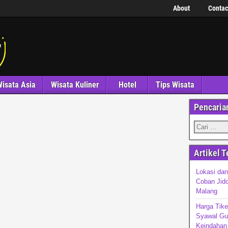
About
Contac
isata Asia
Wisata Kuliner
Hotel
Tips Wisata
Pencaria
Artikel T
Lokasi da
Coban Jido
Malang
Harga Tike
Syawal Gun
Keindahan