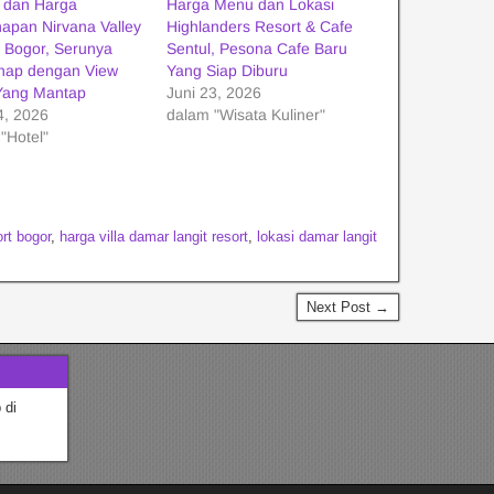
i dan Harga
Harga Menu dan Lokasi
apan Nirvana Valley
Highlanders Resort & Cafe
 Bogor, Serunya
Sentul, Pesona Cafe Baru
nap dengan View
Yang Siap Diburu
Yang Mantap
Juni 23, 2026
4, 2026
dalam "Wisata Kuliner"
"Hotel"
rt bogor
,
harga villa damar langit resort
,
lokasi damar langit
Next Post →
 di