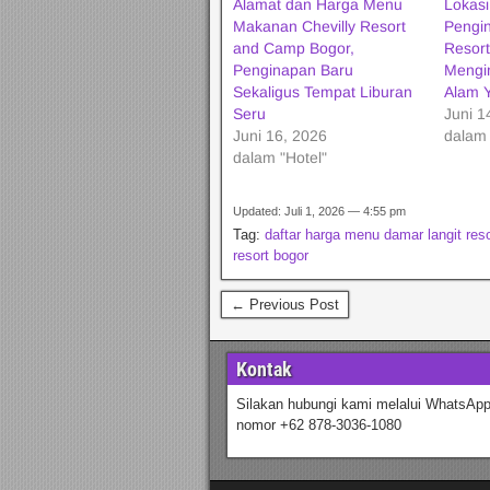
Alamat dan Harga Menu
Lokas
Makanan Chevilly Resort
Pengin
and Camp Bogor,
Resort
Penginapan Baru
Mengi
Sekaligus Tempat Liburan
Alam 
Seru
Juni 1
Juni 16, 2026
dalam 
dalam "Hotel"
Updated: Juli 1, 2026 — 4:55 pm
Tag:
daftar harga menu damar langit reso
resort bogor
← Previous Post
Kontak
Silakan hubungi kami melalui WhatsApp
nomor +62 878-3036-1080