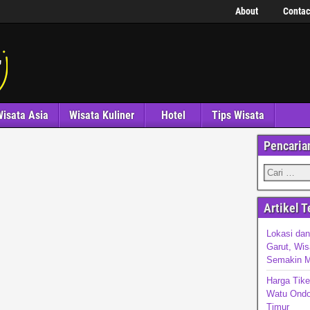
About
Contac
isata Asia
Wisata Kuliner
Hotel
Tips Wisata
Pencaria
Artikel T
Lokasi dan
Garut, Wi
Semakin 
Harga Tik
Watu Ondo 
Timur