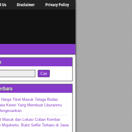
t Us
Disclaimer
Privacy Policy
n
erbaru
 Harga Tiket Masuk Telaga Bodas
sata Keren Yang Membuat Liburanmu
Mengesankan
et Masuk dan Lokasi Coban Kembar
Mojokerto, Bukit Selfie Terbaru di Jawa