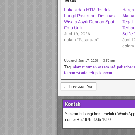
Terkait
Lokasi dan HTM Jendela
Harga
Langit Pasuruan, Destinasi
Alama
Wisata Asyik Dengan Spot
Tegal,
Foto Unik
Terba
Juni 19, 2026
Selfie
dalam "Pasuruan"
Juni 1
dalam 
Updated: Juni 17, 2026 — 3:59 pm
Tag:
alamat taman wisata refi pekanbaru
taman wisata refi pekanbaru
← Previous Post
Kontak
Silakan hubungi kami melalui WhatsApp
nomor +62 878-3036-1080