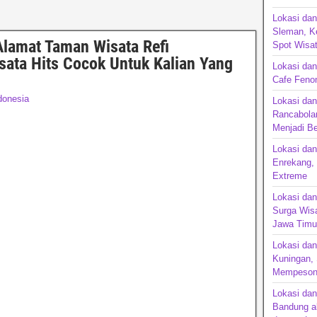
Lokasi dan
Sleman, Ke
Alamat Taman Wisata Refi
Spot Wisa
sata Hits Cocok Untuk Kalian Yang
Lokasi da
Cafe Feno
donesia
Lokasi dan
Rancabola
Menjadi B
Lokasi dan
Enrekang, 
Extreme
Lokasi da
Surga Wisa
Jawa Timu
Lokasi dan
Kuningan,
Mempesona
Lokasi da
Bandung ak