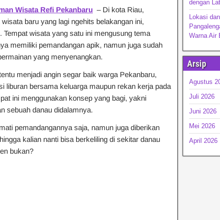
dengan Lat
man Wisata Refi Pekanbaru
– Di kota Riau,
Lokasi dan
isata baru yang lagi ngehits belakangan ini,
Pangaleng
 Tempat wisata yang satu ini mengusung tema
Warna Air 
nya memiliki pemandangan apik, namun juga sudah
 permainan yang menyenangkan.
Arsip
 tentu menjadi angin segar baik warga Pekanbaru,
Agustus 2
ensi liburan bersama keluarga maupun rekan kerja pada
Juli 2026
empat ini menggunakan konsep yang bagi, yakni
an sebuah danau didalamnya.
Juni 2026
Mei 2026
ikmati pemandangannya saja, namun juga diberikan
ingga kalian nanti bisa berkeliling di sekitar danau
April 2026
ren bukan?