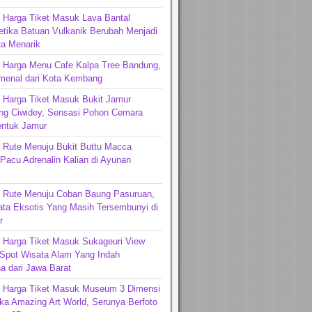
 Harga Tiket Masuk Lava Bantal
tika Batuan Vulkanik Berubah Menjadi
ta Menarik
n Harga Menu Cafe Kalpa Tree Bandung,
menal dari Kota Kembang
 Harga Tiket Masuk Bukit Jamur
ng Ciwidey, Sensasi Pohon Cemara
entuk Jamur
 Rute Menuju Bukit Buttu Macca
Pacu Adrenalin Kalian di Ayunan
n Rute Menuju Coban Baung Pasuruan,
ta Eksotis Yang Masih Tersembunyi di
r
 Harga Tiket Masuk Sukageuri View
 Spot Wisata Alam Yang Indah
 dari Jawa Barat
n Harga Tiket Masuk Museum 3 Dimensi
a Amazing Art World, Serunya Berfoto