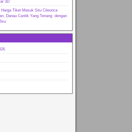
ar 3D
 Harga Tiket Masuk Situ Cileunca
an, Danau Cantik Yang Tenang dengan
Biru
026