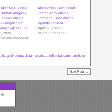
 Tiket Masuk Dan
Alamat dan Harga Tiket
t Taman Anggrek
Taman Agro Wisata
 Tempat Wisata
Jombang, Spot Wisata
ru Dengan Spot
Ngehits Terbaru
 Yang Siap Diburu
April 27, 2026
7, 2026
dalam "Jombang"
"Wisata Indonesia"
,
harga tiket masuk taman wisata refi pekanbaru
,
jam buka
Next Post →
 di