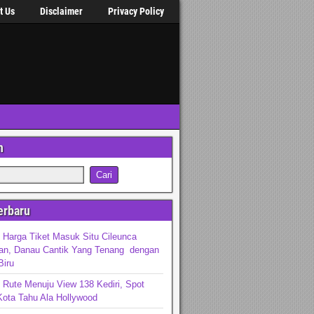
t Us
Disclaimer
Privacy Policy
n
erbaru
 Harga Tiket Masuk Situ Cileunca
an, Danau Cantik Yang Tenang dengan
Biru
 Rute Menuju View 138 Kediri, Spot
Kota Tahu Ala Hollywood