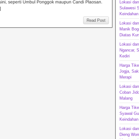
sini, seperti Umbul Ponggok maupun Candi Plaosan.
Lokasi dan
Sulawesi S
]
Keindahan
Read Post
Lokasi da
Manik Bog
Diatas Kur
Lokasi da
Ngancar, S
Kediri
Harga Tike
Jogja, Sak
Merapi
Lokasi da
Coban Jido
Malang
Harga Tike
Syawal Gun
Keindahan
Lokasi dan
Dieng Won