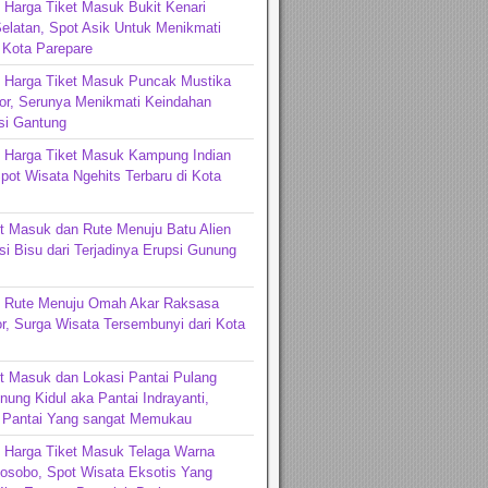
 Harga Tiket Masuk Bukit Kenari
elatan, Spot Asik Untuk Menikmati
 Kota Parepare
n Harga Tiket Masuk Puncak Mustika
or, Serunya Menikmati Keindahan
si Gantung
n Harga Tiket Masuk Kampung Indian
pot Wisata Ngehits Terbaru di Kota
t Masuk dan Rute Menuju Batu Alien
si Bisu dari Terjadinya Erupsi Gunung
n Rute Menuju Omah Akar Raksasa
r, Surga Wisata Tersembunyi dari Kota
t Masuk dan Lokasi Pantai Pulang
ung Kidul aka Pantai Indrayanti,
 Pantai Yang sangat Memukau
 Harga Tiket Masuk Telaga Warna
osobo, Spot Wisata Eksotis Yang