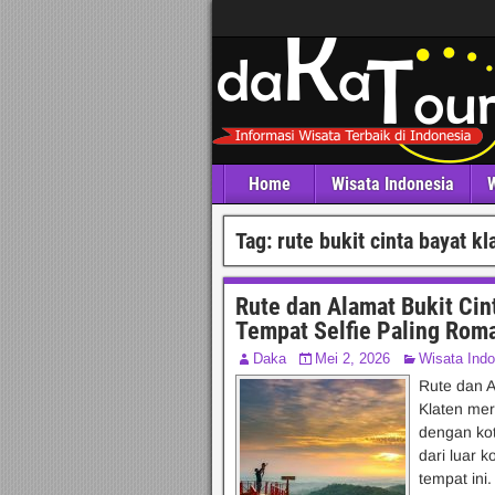
Home
Wisata Indonesia
W
Tag:
rute bukit cinta bayat kl
Rute dan Alamat Bukit Cin
Tempat Selfie Paling Roma
Daka
Mei 2, 2026
Wisata Indo
Rute dan A
Klaten mer
dengan kot
dari luar 
tempat ini