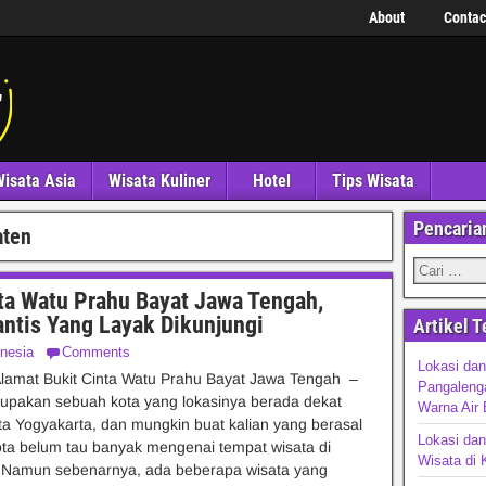
About
Contac
isata Asia
Wisata Kuliner
Hotel
Tips Wisata
Pencaria
aten
ta Watu Prahu Bayat Jawa Tengah,
ntis Yang Layak Dikunjungi
Artikel T
nesia
Comments
Lokasi dan
lamat Bukit Cinta Watu Prahu Bayat Jawa Tengah –
Pangaleng
upakan sebuah kota yang lokasinya berada dekat
Warna Air 
a Yogyakarta, dan mungkin buat kalian yang berasal
Lokasi dan
kota belum tau banyak mengenai tempat wisata di
Wisata di 
. Namun sebenarnya, ada beberapa wisata yang