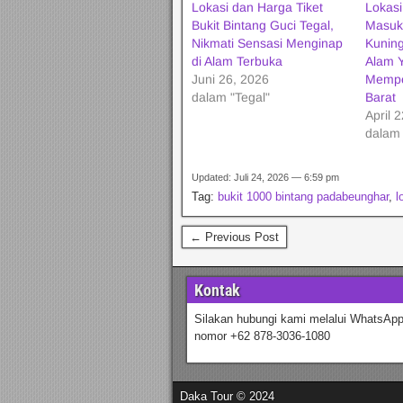
Lokasi dan Harga Tiket
Lokasi
Bukit Bintang Guci Tegal,
Masuk
Nikmati Sensasi Menginap
Kuning
di Alam Terbuka
Alam 
Juni 26, 2026
Mempe
dalam "Tegal"
Barat
April 
dalam
Updated: Juli 24, 2026 — 6:59 pm
Tag:
bukit 1000 bintang padabeunghar
,
l
← Previous Post
Kontak
Silakan hubungi kami melalui WhatsApp
nomor +62 878-3036-1080
Daka Tour © 2024