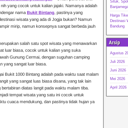
Situk, Spo
 nih yang cocok untuk kalian jajaki. Namanya adalah
Banjarnega
endengar nama
Bukit Bintang
, pastinya yang
Harga Tik
 destinasi wisata yang ada di Jogja bukan? Namun
Destinasi 
mpir mirip, namun konsepnya sangat berbeda jauh
Bandu
Arsip
merupakan salah satu spot wisata yang menawarkan
 luar biasa, cocok untuk kalian yang suka
Agustus 2
bawah Gunung Cermai, dengan suguhan camping
Juli 2026
 yang sangat luar biasa.
Juni 2026
agai Bukit 1000 Bintang adalah pada waktu saat malam
Mei 2026
angit yang sangat luas biasa disana, yang tak lain
April 2026
bertabiran diatas langit pada waktu malam tiba.
adi tempat wisata yang satu ini cocok untuk
ktu cuaca mendukung, dan pastinya tidak hujan ya