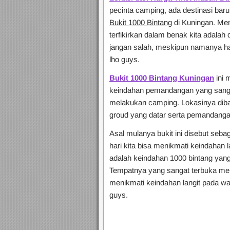
pecinta camping, ada destinasi baru
Bukit 1000 Bintang
di Kuningan. M
terfikirkan dalam benak kita adalah
jangan salah, meskipun namanya ha
lho guys.
Bukit 1000 Bintang Kuningan
ini 
keindahan pemandangan yang sangat
melakukan camping. Lokasinya di
groud yang datar serta pemandangan
Asal mulanya bukit ini disebut seb
hari kita bisa menikmati keindahan l
adalah keindahan 1000 bintang yang 
Tempatnya yang sangat terbuka menj
menikmati keindahan langit pada wa
guys.