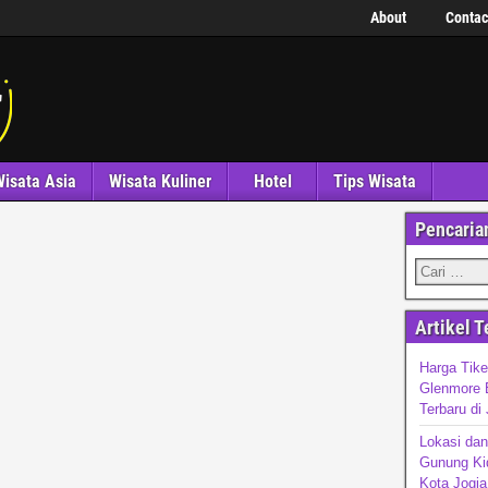
About
Contac
isata Asia
Wisata Kuliner
Hotel
Tips Wisata
Pencaria
Artikel T
Harga Tik
Glenmore 
Terbaru di
Lokasi dan
Gunung Kid
Kota Jogja