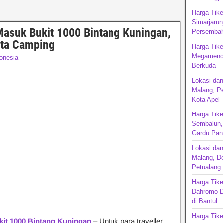
Harga Tike
Simarjarun
Masuk Bukit 1000 Bintang Kuningan,
Persembah
nta Camping
Harga Tik
Megamendu
onesia
Berkuda
Lokasi dan
Malang, P
Kota Apel
Harga Tike
Sembalun, 
Gardu Pan
Lokasi da
Malang, De
Petualang
Harga Tike
Dahromo D
di Bantul
Harga Tike
kit 1000 Bintang Kuningan
– Untuk para traveller