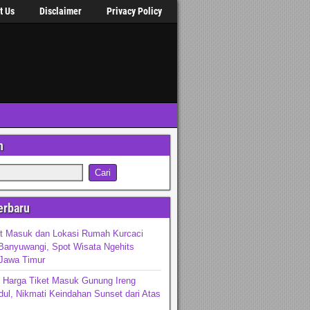
t Us
Disclaimer
Privacy Policy
n
erbaru
et Masuk dan Lokasi Rumah Kurcaci
Banyuwangi, Spot Wisata Ngehits
 Jawa Timur
 Harga Tiket Masuk Gunung Ireng
ul, Nikmati Keindahan Sunset dari Atas