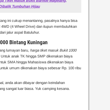
ga Tiket Masuk Bukit Barede Magelang,
Dibalik Tumbuhan Hijau
tang ini cukup menantanng, pasalnya hanya bisa
l 4WD (4 Wheel Drive) dan itupun membutuhkan
ari jalur aspal Batuluhur.
1000 Bintang Kuningan
ang lumayan baru,
harga tiket masuk Bukit 1000
. Untuk anak TK hingga SMP dikenakan biaya
 untuk SMA hingga Mahasiswa dikenakan biaya
 untuk umum dikenakan biaya sebesar Rp. 100 ribu
al, anda akan dibayar dengan keindahan
ng sangat luar biasa. Yuk camping kesana.