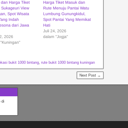
 dan Harga Tiket
Harga Tiket Masuk dan
 Sukageuri View
Rute Menuju Pantai Watu
an, Spot Wisata
Lumbung Gunungkidul,
Yang Indah
Spot Pantai Yang Memikat
sona dari Jawa
Hati
Juli 24, 2026
22, 2026
dalam "Jogja"
 "Kuningan"
okasi bukit 1000 bintang
,
rute bukit 1000 bintang kuningan
Next Post →
 di