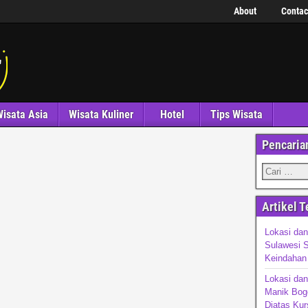
About
Contac
isata Asia
Wisata Kuliner
Hotel
Tips Wisata
Pencaria
Artikel T
Lokasi dan
Sulawesi S
Keindahan
Lokasi da
Manik Bog
Diatas Kur