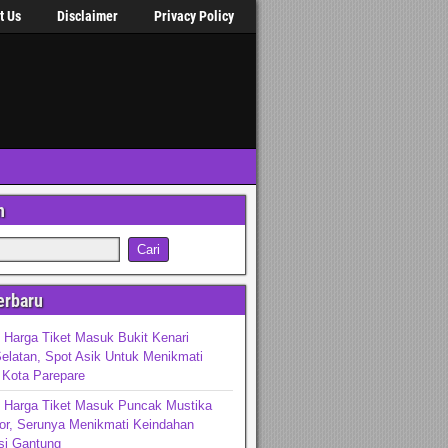
t Us
Disclaimer
Privacy Policy
n
erbaru
 Harga Tiket Masuk Bukit Kenari
elatan, Spot Asik Untuk Menikmati
 Kota Parepare
n Harga Tiket Masuk Puncak Mustika
or, Serunya Menikmati Keindahan
si Gantung