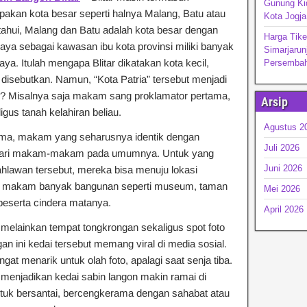
Gunung Kid
pakan kota besar seperti halnya Malang, Batu atau
Kota Jogja
tahui, Malang dan Batu adalah kota besar dengan
Harga Tike
ya sebagai kawasan ibu kota provinsi miliki banyak
Simarjarun
ya. Itulah mengapa Blitar dikatakan kota kecil,
Persembah
 disebutkan. Namun, “Kota Patria” tersebut menjadi
k? Misalnya saja makam sang proklamator pertama,
Arsip
ligus tanah kelahiran beliau.
Agustus 2
ama, makam yang seharusnya identik dengan
Juli 2026
in dari makam-makam pada umumnya. Untuk yang
Juni 2026
lawan tersebut, mereka bisa menuju lokasi
r makam banyak bangunan seperti museum, taman
Mei 2026
 beserta cindera matanya.
April 2026
 melainkan tempat tongkrongan sekaligus spot foto
an ini kedai tersebut memang viral di media sosial.
ngat menarik untuk olah foto, apalagi saat senja tiba.
menjadikan kedai sabin langon makin ramai di
tuk bersantai, bercengkerama dengan sahabat atau