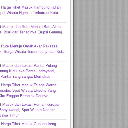
n Harga Tiket Masuk Kampung Indian
pot Wisata Ngehits Terbaru di Kota
t Masuk dan Rute Menuju Batu Alien
si Bisu dari Terjadinya Erupsi Gunung
n Rute Menuju Omah Akar Raksasa
r, Surga Wisata Tersembunyi dari Kota
t Masuk dan Lokasi Pantai Pulang
ung Kidul aka Pantai Indrayanti,
 Pantai Yang sangat Memukau
 Harga Tiket Masuk Telaga Warna
osobo, Spot Wisata Eksotis Yang
ita Enggan Beranjak Darinya
et Masuk dan Lokasi Rumah Kurcaci
Banyuwangi, Spot Wisata Ngehits
 Jawa Timur
 Harga Tiket Masuk Gunung Ireng