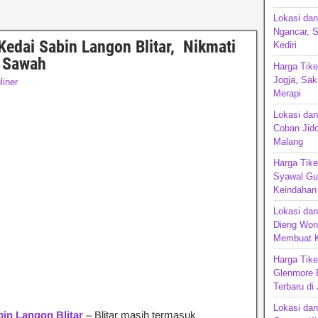
Lokasi da
Ngancar, S
edai Sabin Langon Blitar, Nikmati
Kediri
h Sawah
Harga Tike
Jogja, Sak
liner
Merapi
Lokasi da
Coban Jido
Malang
Harga Tike
Syawal Gun
Keindahan
Lokasi dan
Dieng Won
Membuat K
Harga Tik
Glenmore 
Terbaru di
Lokasi dan
in Langon Blitar
– Blitar masih termasuk