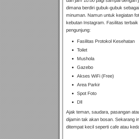
dari jam 10.00 pagi sampai dengan 
dimana berdiri gubuk-gubuk sebag
minuman. Namun untuk kegiatan fo
kebutan Instagram. Fasilitas terba
pengunjung:
Fasilitas Protokol Kesehatan
Toilet
Mushola
Gazebo
Akses WiFi (Free)
Area Parkir
Spot Foto
Dll
Ajak teman, saudara, pasangan atau
dijamin tak akan bosan. Sekarang in
ditempat kecil seperti cafe atau ked