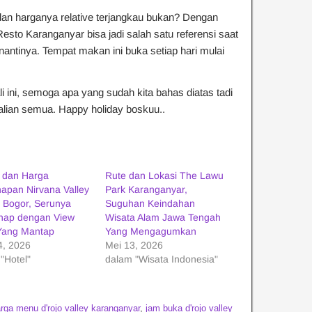
n harganya relative terjangkau bukan? Dengan
Resto Karanganyar bisa jadi salah satu referensi saat
antinya. Tempat makan ini buka setiap hari mulai
li ini, semoga apa yang sudah kita bahas diatas tadi
alian semua. Happy holiday boskuu..
i dan Harga
Rute dan Lokasi The Lawu
apan Nirvana Valley
Park Karanganyar,
 Bogor, Serunya
Suguhan Keindahan
nap dengan View
Wisata Alam Jawa Tengah
Yang Mantap
Yang Mengagumkan
4, 2026
Mei 13, 2026
"Hotel"
dalam "Wisata Indonesia"
rga menu d'rojo valley karanganyar
,
jam buka d'rojo valley