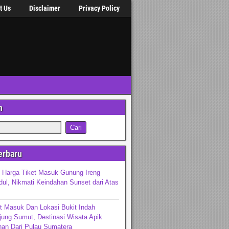
t Us
Disclaimer
Privacy Policy
n
erbaru
 Harga Tiket Masuk Gunung Ireng
ul, Nikmati Keindahan Sunset dari Atas
t Masuk Dan Lokasi Bukit Indah
jung Sumut, Destinasi Wisata Apik
an Dari Pulau Sumatera