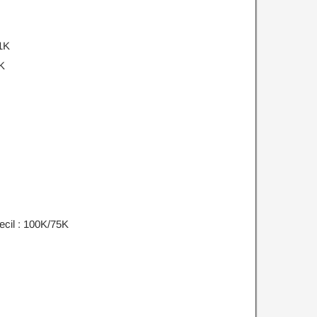
1K
6K
cil : 100K/75K