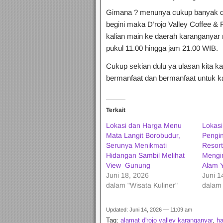
Gimana ? menunya cukup banyak da
begini maka D’rojo Valley Coffee & 
kalian main ke daerah karanganyar n
pukul 11.00 hingga jam 21.00 WIB.
Cukup sekian dulu ya ulasan kita ka
bermanfaat dan bermanfaat untuk k
Terkait
Lokasi dan Harga Menu
Lokas
Mata Langit Borobudur,
Pengin
Serunya Menikmati
Resort
Hidangan Sambil Melihat
Mengi
View Gunung
Alam 
Juni 18, 2026
Juni 1
dalam "Wisata Kuliner"
dalam 
Updated: Juni 14, 2026 — 11:09 am
Tag:
alamat d'rojo valley karanganyar
,
ha