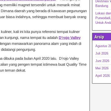
Destinasi 
 memiliki magnet tersendiri untuk menarik minat
Bandu
. Dimana daerah yang berada di kawasan pegunungan
Lokasi da
uar biasa indahnya, sehingga membuat banyak orang
Purwodadi,
Untuk Anda
uliner, kali ini kita punya referensi tempat kuliner
Arsip
ian kunjungi, nama tempat itu adalah
D’rojo Valley
 dengan menawarkan panorama alam yang indah di
Agustus 2
i didatangi pengunjung.
Juli 2026
 dibuka pada bulan April 2020 lalu. D’rojo Valley
Juni 2026
kalian yang pengen tempat istimewa buat Quality Time
Mei 2026
un teman dekat.
April 2026