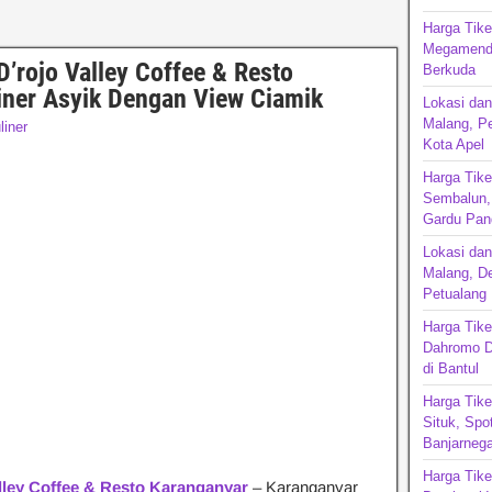
Harga Tik
Megamendu
’rojo Valley Coffee & Resto
Berkuda
iner Asyik Dengan View Ciamik
Lokasi dan
Malang, P
liner
Kota Apel
Harga Tike
Sembalun, 
Gardu Pan
Lokasi da
Malang, De
Petualang
Harga Tike
Dahromo D
di Bantul
Harga Tike
Situk, Spo
Banjarnega
Harga Tik
lley Coffee & Resto Karanganyar
– Karanganyar