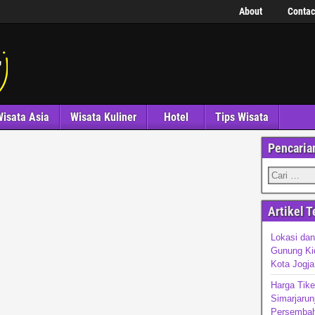
About
Contac
isata Asia
Wisata Kuliner
Hotel
Tips Wisata
Pencaria
Artikel T
Lokasi dan
Gunung Kid
Kota Jogja
Harga Tike
Simarjarun
Persembah