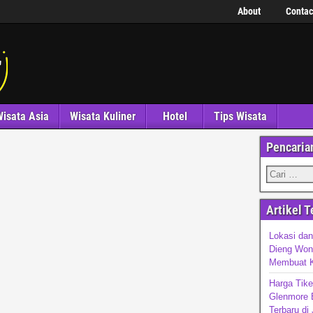
About
Contac
isata Asia
Wisata Kuliner
Hotel
Tips Wisata
Pencaria
Artikel T
Lokasi dan
Dieng Won
Membuat K
Harga Tik
Glenmore 
Terbaru di