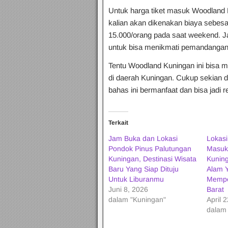
Untuk harga tiket masuk Woodland K
kalian akan dikenakan biaya sebes
15.000/orang pada saat weekend. Jad
untuk bisa menikmati pemandangan i
Tentu Woodland Kuningan ini bisa men
di daerah Kuningan. Cukup sekian dul
bahas ini bermanfaat dan bisa jadi r
Terkait
Jam Buka dan Lokasi
Lokasi
Pondok Pinus Palutungan
Masuk
Kuningan, Destinasi Wisata
Kuning
Baru Yang Siap Dituju
Alam 
Untuk Liburanmu
Mempe
Juni 8, 2026
Barat
dalam "Kuningan"
April 
dalam