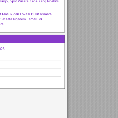
lingo, Spot Wisata Kece Yang Ngehits
t Masuk dan Lokasi Bukit Asmara
t Wisata Ngadem Terbaru di
ra
026