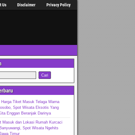
t Us
Disclaimer
Privacy Policy
n
erbaru
 Harga Tiket Masuk Telaga Warna
osobo, Spot Wisata Eksotis Yang
ita Enggan Beranjak Darinya
et Masuk dan Lokasi Rumah Kurcaci
Banyuwangi, Spot Wisata Ngehits
 Jawa Timur