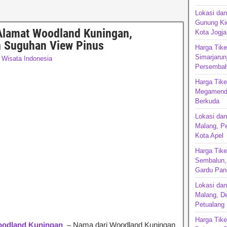
Lokasi dan
Gunung Kid
Alamat Woodland Kuningan,
Kota Jogja
n Suguhan View Pinus
Harga Tike
Simarjarun
,
Wisata Indonesia
Persembah
Harga Tik
Megamendu
Berkuda
Lokasi dan
Malang, P
Kota Apel
Harga Tike
Sembalun, 
Gardu Pan
Lokasi da
Malang, De
Petualang
Harga Tike
oodland Kuningan
– Nama dari Woodland Kuningan