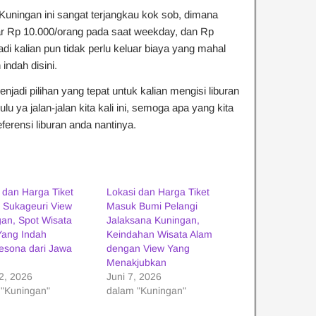
uningan ini sangat terjangkau kok sob, dimana
ar Rp 10.000/orang pada saat weekday, dan Rp
i kalian pun tidak perlu keluar biaya yang mahal
ndah disini.
jadi pilihan yang tepat untuk kalian mengisi liburan
u ya jalan-jalan kita kali ini, semoga apa yang kita
eferensi liburan anda nantinya.
 dan Harga Tiket
Lokasi dan Harga Tiket
 Sukageuri View
Masuk Bumi Pelangi
an, Spot Wisata
Jalaksana Kuningan,
Yang Indah
Keindahan Wisata Alam
sona dari Jawa
dengan View Yang
Menakjubkan
22, 2026
Juni 7, 2026
 "Kuningan"
dalam "Kuningan"