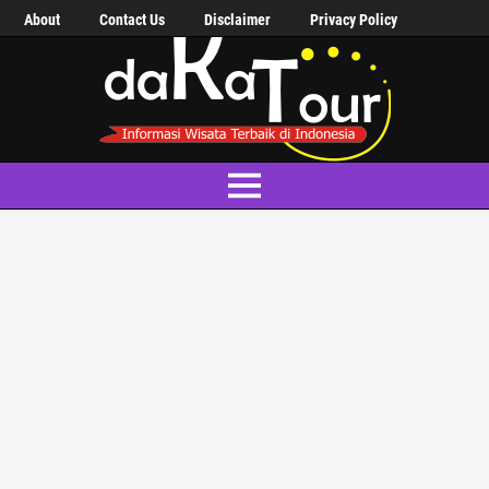
About
Contact Us
Disclaimer
Privacy Policy