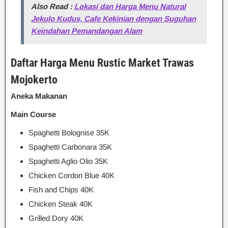
Also Read :
Lokasi dan Harga Menu Natural
Jekulo Kudus, Cafe Kekinian dengan Suguhan
Keindahan Pemandangan Alam
Daftar Harga Menu Rustic Market Trawas
Mojokerto
Aneka Makanan
Main Course
Spaghetti Bolognise 35K
Spaghetti Carbonara 35K
Spaghetti Aglio Olio 35K
Chicken Cordon Blue 40K
Fish and Chips 40K
Chicken Steak 40K
Grilled Dory 40K