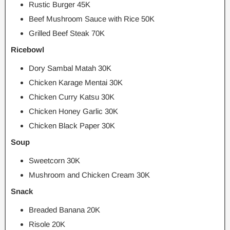
Rustic Burger 45K
Beef Mushroom Sauce with Rice 50K
Grilled Beef Steak 70K
Ricebowl
Dory Sambal Matah 30K
Chicken Karage Mentai 30K
Chicken Curry Katsu 30K
Chicken Honey Garlic 30K
Chicken Black Paper 30K
Soup
Sweetcorn 30K
Mushroom and Chicken Cream 30K
Snack
Breaded Banana 20K
Risole 20K