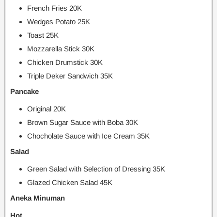
French Fries 20K
Wedges Potato 25K
Toast 25K
Mozzarella Stick 30K
Chicken Drumstick 30K
Triple Deker Sandwich 35K
Pancake
Original 20K
Brown Sugar Sauce with Boba 30K
Chocholate Sauce with Ice Cream 35K
Salad
Green Salad with Selection of Dressing 35K
Glazed Chicken Salad 45K
Aneka Minuman
Hot