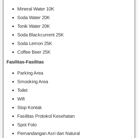
Mineral Water 10K
Soda Water 20K
Tonik Water 20K
Soda Blackcurrent 25K
Soda Lemon 25K
Coffee Beer 25K
Fasilitas-Fasilitas
Parking Area
Smooking Area
Toilet
Wifi
Stop Kontak
Fasilitas Protokol Kesehatan
Spot Foto
Pemandangan Asri dan Natural