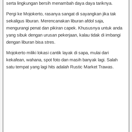
serta lingkungan bersih menambah daya daya tariknya.
Pergi ke Mojokerto, rasanya sangat di sayangkan jika tak
sekaligus liburan. Merencanakan liburan afdol saja,
mengurangi penat dan pikiran capek. Khususnya untuk anda
yang sibuk dengan urusan pekerjaan, kalau tidak di imbangi
dengan liburan bisa stres.
Mojokerto miliki lokasi cantik layak di sapa, mulai dari
kekafean, wahana, spot foto dan masih banyak lagi. Salah
satu tempat yang lagi hits adalah Rustic Market Trawas.