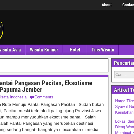
About
Contac
isata Asia
Wisata Kuliner
Hotel
Tips Wisata
Pencaria
antai Pangasan Pacitan, Eksotisme
i Papuma Jember
Artikel T
isata Indonesia
Comments
Harga Tike
n Rute Menuju Pantai Pangasan Pacitan– Sudah bukan
Syawal Gun
i, Pacitan meski terletak di paling ujung Provinsi Jawa
Keindahan
un mampu menyuguhkan eksotisme pantai. Salah
Lokasi dan
dalah Pantai Pangasan yang merupakan destinasi
Dieng Won
ang sedang hangat- hangatnya dibicarakan di media
Membuat K