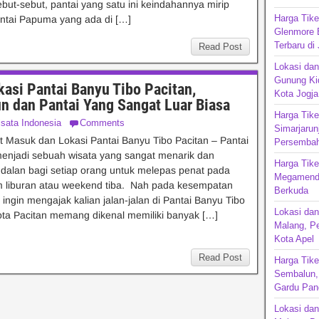
sebut-sebut, pantai yang satu ini keindahannya mirip
Harga Tik
ntai Papuma yang ada di […]
Glenmore 
Terbaru di
Read Post
Lokasi dan
Gunung Kid
asi Pantai Banyu Tibo Pacitan,
Kota Jogja
un dan Pantai Yang Sangat Luar Biasa
Harga Tike
sata Indonesia
Comments
Simarjarun
t Masuk dan Lokasi Pantai Banyu Tibo Pacitan – Pantai
Persembah
njadi sebuah wisata yang sangat menarik dan
Harga Tik
dalan bagi setiap orang untuk melepas penat pada
Megamendu
m liburan atau weekend tiba. Nah pada kesempatan
Berkuda
ita ingin mengajak kalian jalan-jalan di Pantai Banyu Tibo
Lokasi dan
ota Pacitan memang dikenal memiliki banyak […]
Malang, P
Kota Apel
Read Post
Harga Tike
Sembalun, 
Gardu Pan
Lokasi da