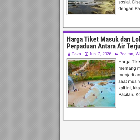
sosial. Di
dengan Pa
Harga Tiket Masuk dan Lok
Perpaduan Antara Air Terj
Daka
Juni 7, 2026
Pacitan
,
Wi
Harga Tike
memang me
menjadi an
saat musi
kali ini, k
Pacitan. K