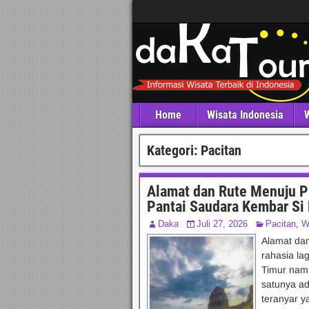
Home
Wisata Indonesia
W
Kategori:
Pacitan
Alamat dan Rute Menuju P
Pantai Saudara Kembar S
Daka
Juli 27, 2026
Pacitan
,
W
Alamat da
rahasia lag
Timur nam
satunya a
teranyar y