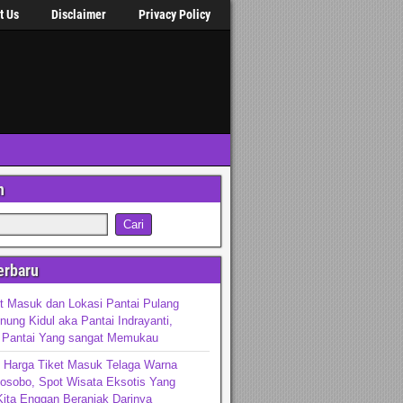
t Us
Disclaimer
Privacy Policy
n
erbaru
t Masuk dan Lokasi Pantai Pulang
ung Kidul aka Pantai Indrayanti,
 Pantai Yang sangat Memukau
 Harga Tiket Masuk Telaga Warna
osobo, Spot Wisata Eksotis Yang
ita Enggan Beranjak Darinya