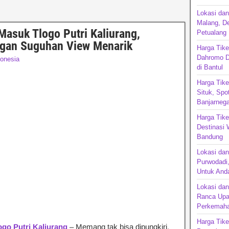
Lokasi da
Malang, De
Masuk Tlogo Putri Kaliurang,
Petualang
engan Suguhan View Menarik
Harga Tike
Dahromo D
donesia
di Bantul
Harga Tike
Situk, Spo
Banjarnega
Harga Tik
Destinasi 
Bandu
Lokasi da
Purwodadi,
Untuk Anda
Lokasi da
Ranca Upa
Perkemaha
Harga Tike
go Putri Kaliurang
– Memang tak bisa dipungkiri,