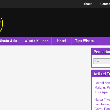
About
Contac
isata Asia
Wisata Kuliner
Hotel
Tips Wisata
Pencaria
Artikel T
Lokasi dan
Malang, P
Kota Apel
Harga Tike
Sembalun, 
Gardu Pan