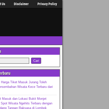
t Us
Disclaimer
Privacy Policy
n
erbaru
 Harga Tiket Masuk Jurang Toleh
ersembahan Wisata Kece Terbaru dari
t Masuk dan Lokasi Bukit Monjet
Spot Wisata Ngehits Terbaru dengan
dang Tangan Raksasa di Lombok