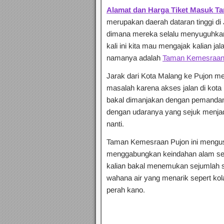
Alamat dan Harga Tiket Masuk T
merupakan daerah dataran tinggi d
dimana mereka selalu menyuguhkan 
kali ini kita mau mengajak kalian ja
namanya adalah
Taman Kemesraan
Jarak dari Kota Malang ke Pujon me
masalah karena akses jalan di kota 
bakal dimanjakan dengan pemandang
dengan udaranya yang sejuk menjad
nanti.
Taman Kemesraan Pujon ini mengu
menggabungkan keindahan alam seki
kalian bakal menemukan sejumlah s
wahana air yang menarik sepert ko
perah kano.