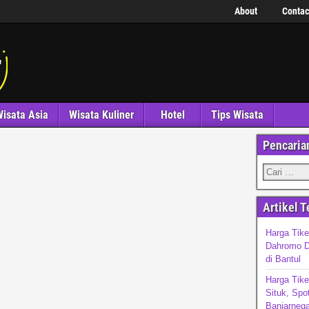
About
Contac
isata Asia
Wisata Kuliner
Hotel
Tips Wisata
Pencaria
Artikel T
Harga Tike
Dahromo D
di Bantul
Harga Tike
Situk, Spo
Banjarnega