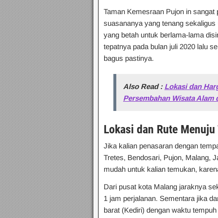
Taman Kemesraan Pujon in sangat p
suasananya yang tenang sekaligus
yang betah untuk berlama-lama disi
tepatnya pada bulan juli 2020 lalu s
bagus pastinya.
Also Read :
Lokasi dan Har
Persembahan Wisata Alam 
Lokasi dan Rute Menuj
Jika kalian penasaran dengan tempa
Tretes, Bendosari, Pujon, Malang, J
mudah untuk kalian temukan, karena
Dari pusat kota Malang jaraknya s
1 jam perjalanan. Sementara jika da
barat (Kediri) dengan waktu tempuh s