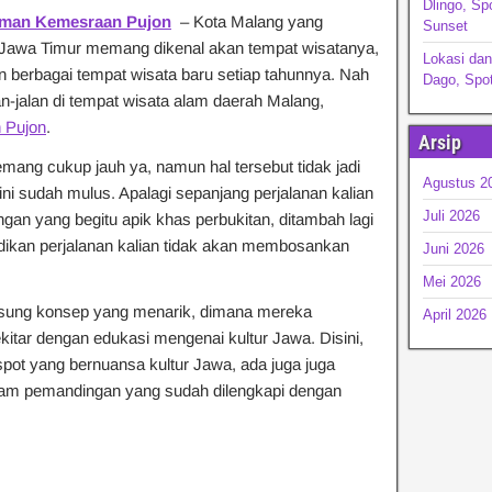
Dlingo, Sp
aman Kemesraan Pujon
– Kota Malang yang
Sunset
i Jawa Timur memang dikenal akan tempat wisatanya,
Lokasi dan
berbagai tempat wisata baru setiap tahunnya. Nah
Dago, Spo
lan-jalan di tempat wisata alam daerah Malang,
 Pujon
.
Arsip
mang cukup jauh ya, namun hal tersebut tidak jadi
Agustus 2
ini sudah mulus. Apalagi sepanjang perjalanan kalian
Juli 2026
an yang begitu apik khas perbukitan, ditambah lagi
ikan perjalanan kalian tidak akan membosankan
Juni 2026
Mei 2026
sung konsep yang menarik, dimana mereka
April 2026
tar dengan edukasi mengenai kultur Jawa. Disini,
pot yang bernuansa kultur Jawa, ada juga juga
lam pemandingan yang sudah dilengkapi dengan