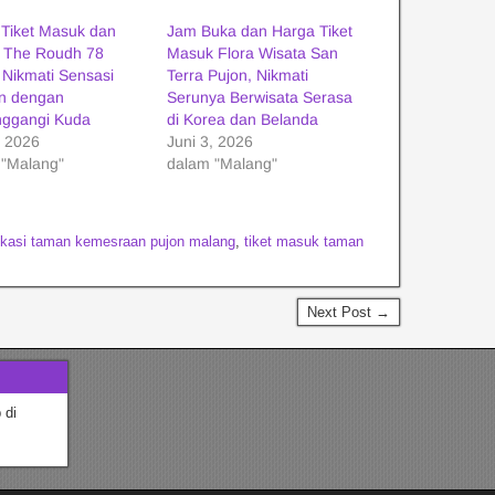
 Tiket Masuk dan
Jam Buka dan Harga Tiket
i The Roudh 78
Masuk Flora Wisata San
 Nikmati Sensasi
Terra Pujon, Nikmati
an dengan
Serunya Berwisata Serasa
ggangi Kuda
di Korea dan Belanda
, 2026
Juni 3, 2026
 "Malang"
dalam "Malang"
okasi taman kemesraan pujon malang
,
tiket masuk taman
Next Post →
 di