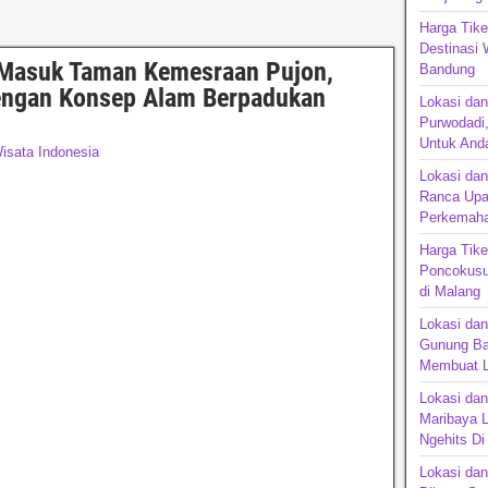
Harga Tik
Destinasi 
 Masuk Taman Kemesraan Pujon,
Bandu
dengan Konsep Alam Berpadukan
Lokasi da
Purwodadi,
Untuk Anda
isata Indonesia
Lokasi da
Ranca Upa
Perkemaha
Harga Tike
Poncokusu
di Malang
Lokasi dan
Gunung Ba
Membuat L
Lokasi da
Maribaya 
Ngehits D
Lokasi dan