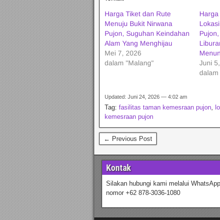
Harga Tiket dan Rute
Harga
Menuju Bukit Nirwana
Lokas
Pujon, Suguhan Keindahan
Pujon,
Alam Yang Menghijau
Libur
Mei 7, 2026
Menun
dalam "Malang"
Juni 5
dalam
Updated: Juni 24, 2026 — 4:02 am
Tag:
fasilitas taman kemesraan pujon
,
l
kemesraan pujon
← Previous Post
Kontak
Silakan hubungi kami melalui WhatsApp
nomor +62 878-3036-1080