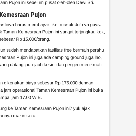
raan Pujon ini sebelum pusat oleh-oleh Dewi Sri.
 Kemesraan Pujon
pastinya harus membayar tiket masuk dulu ya guys.
suk Taman Kemesraan Pujon ini sangat terjangkau kok,
sebesar Rp 15.000/orang.
 pun sudah mendapatkan fasilitas free bermain perahu
esraan Pujon ini juga ada camping ground juga lho,
 yang datang jauh-jauh kesini dan pengen menikmati
kan dikenakan biaya sebesar Rp 175.000 dengan
a jam operasional Taman Kemesraan Pujon ini buka
sampai jam 17.00 WIB.
njung ke Taman Kemesraan Pujon ini? yuk ajak
urannya makin seru.