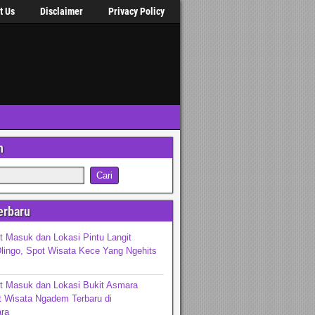
t Us
Disclaimer
Privacy Policy
n
erbaru
t Masuk dan Lokasi Pintu Langit
lingo, Spot Wisata Kece Yang Ngehits
t Masuk dan Lokasi Bukit Asmara
t Wisata Ngadem Terbaru di
ra