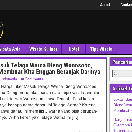
About
Contac
isata Asia
Wisata Kuliner
Hotel
Tips Wisata
Pencaria
asuk Telaga Warna Dieng Wonosobo,
 Membuat Kita Enggan Beranjak Darinya
 Indonesia
Comments
n Harga Tiket Masuk Telaga Warna Dieng Wonosobo –
Artikel T
na Dieng merupakan salah satu objek wisata andalan
a di daerah Wonosobo, Jawa Tengah. Pasti kalian
Lokasi dan
n ya kenapa nama danau ini Telaga Warna? Karena
Dieng Won
Membuat K
tanya danau ini memiliki 3 warna yang bisa berubah-
nya. Wiihh keren ya? Telaga Warna ini […]
Harga Tik
Glenmore 
Terbaru di