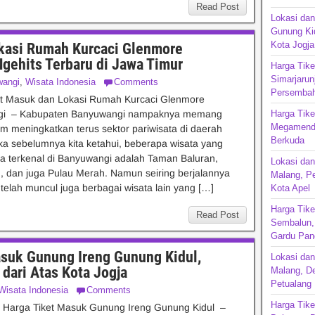
Read Post
Lokasi dan
Gunung Kid
Kota Jogja
kasi Rumah Kurcaci Glenmore
gehits Terbaru di Jawa Timur
Harga Tike
Simarjarun
angi
,
Wisata Indonesia
Comments
Persembah
et Masuk dan Lokasi Rumah Kurcaci Glenmore
gi – Kabupaten Banyuwangi nampaknya memang
Harga Tik
Megamendu
am meningkatkan terus sektor pariwisata di daerah
Berkuda
ka sebelumnya kita ketahui, beberapa wisata yang
 terkenal di Banyuwangi adalah Taman Baluran,
Lokasi dan
, dan juga Pulau Merah. Namun seiring berjalannya
Malang, P
i telah muncul juga berbagai wisata lain yang […]
Kota Apel
Harga Tike
Read Post
Sembalun, 
Gardu Pan
asuk Gunung Ireng Gunung Kidul,
Lokasi da
dari Atas Kota Jogja
Malang, De
Petualang
Wisata Indonesia
Comments
Harga Tike
n Harga Tiket Masuk Gunung Ireng Gunung Kidul –