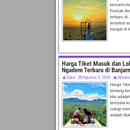
kemarin-ke
Puncak Beci
terbaru di 
tersebut a
hangat di k
Harga Tiket Masuk dan Lok
Ngadem Terbaru di Banjar
Daka
Agustus 6, 2026
Wisata
Harga Tike
tentang ko
kita adala
ternyata k
cukup mena
adalah Buk