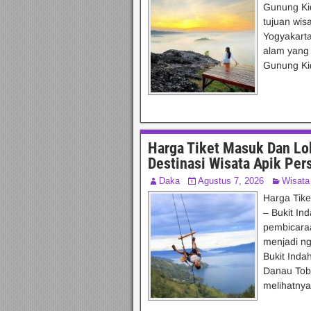
Gunung Kid
tujuan wis
Yogyakarta.
alam yang 
Gunung Kid
Harga Tiket Masuk Dan Lok
Destinasi Wisata Apik Pe
Daka
Agustus 7, 2026
Wisata
Harga Tike
– Bukit In
pembicaraa
menjadi ng
Bukit Ind
Danau Toba 
melihatny