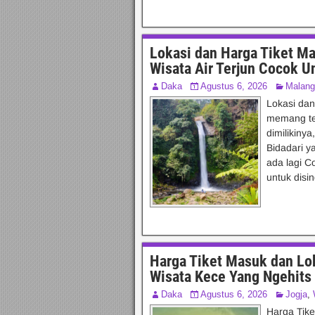
Lokasi dan Harga Tiket M
Wisata Air Terjun Cocok U
Daka
Agustus 6, 2026
Malang
Lokasi da
memang ter
dimilikiny
Bidadari y
ada lagi C
untuk disi
Harga Tiket Masuk dan Lok
Wisata Kece Yang Ngehits 
Daka
Agustus 6, 2026
Jogja
,
Harga Tike