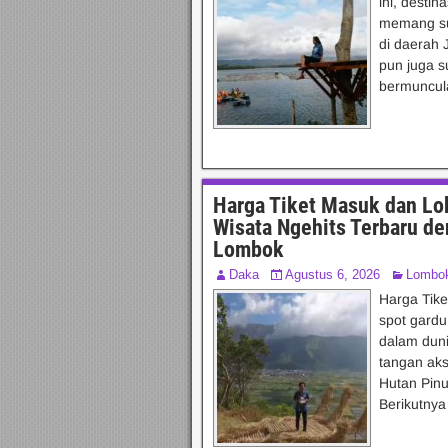
ini, desti
memang sud
di daerah 
pun juga s
bermuncul
Harga Tiket Masuk dan Lo
Wisata Ngehits Terbaru d
Lombok
Daka
Agustus 6, 2026
Lombo
Harga Tike
spot gard
dalam duni
tangan aks
Hutan Pinu
Berikutnya 