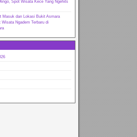
lingo, Spot Wisata Kece Yang Ngehits
t Masuk dan Lokasi Bukit Asmara
t Wisata Ngadem Terbaru di
ra
026