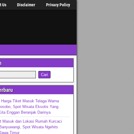
t Us
Disclaimer
Privacy Policy
n
erbaru
 Harga Tiket Masuk Telaga Warna
osobo, Spot Wisata Eksotis Yang
ita Enggan Beranjak Darinya
et Masuk dan Lokasi Rumah Kurcaci
Banyuwangi, Spot Wisata Ngehits
 Jawa Timur