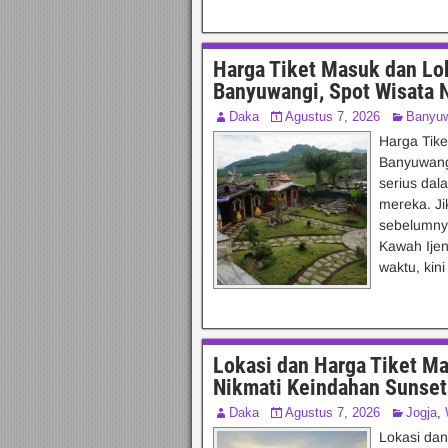
Harga Tiket Masuk dan Lo
Banyuwangi, Spot Wisata N
Daka
Agustus 7, 2026
Banyuw
Harga Tik
Banyuwan
serius dal
mereka. Ji
sebelumnya
Kawah Ijen
waktu, kin
Lokasi dan Harga Tiket M
Nikmati Keindahan Sunset 
Daka
Agustus 7, 2026
Jogja
,
Lokasi da