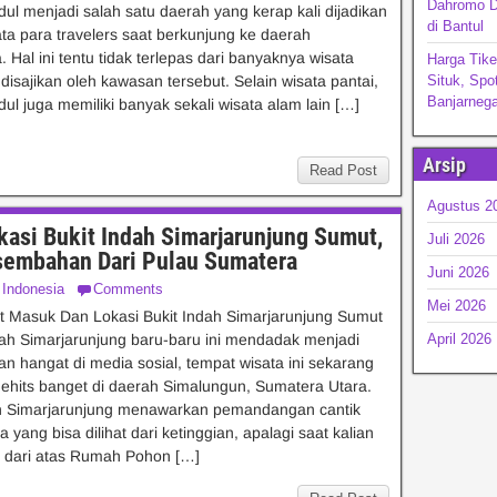
Dahromo D
ul menjadi salah satu daerah yang kerap kali dijadikan
di Bantul
ata para travelers saat berkunjung ke daerah
 Hal ini tentu tidak terlepas dari banyaknya wisata
Harga Tike
disajikan oleh kawasan tersebut. Selain wisata pantai,
Situk, Spo
Banjarnega
ul juga memiliki banyak sekali wisata alam lain […]
Arsip
Read Post
Agustus 2
asi Bukit Indah Simarjarunjung Sumut,
Juli 2026
rsembahan Dari Pulau Sumatera
Juni 2026
 Indonesia
Comments
Mei 2026
t Masuk Dan Lokasi Bukit Indah Simarjarunjung Sumut
dah Simarjarunjung baru-baru ini mendadak menjadi
April 2026
n hangat di media sosial, tempat wisata ini sekarang
ehits banget di daerah Simalungun, Sumatera Utara.
ah Simarjarunjung menawarkan pemandangan cantik
yang bisa dilihat dari ketinggian, apalagi saat kalian
a dari atas Rumah Pohon […]