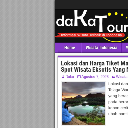
Home
Wisata Indonesia
W
Lokasi dan Harga Tiket M
Spot Wisata Eksotis Yang
Daka
Agustus 7, 2026
Wisata
Lokasi da
Telaga War
yang berad
pada hera
konon ceri
ubah nanti