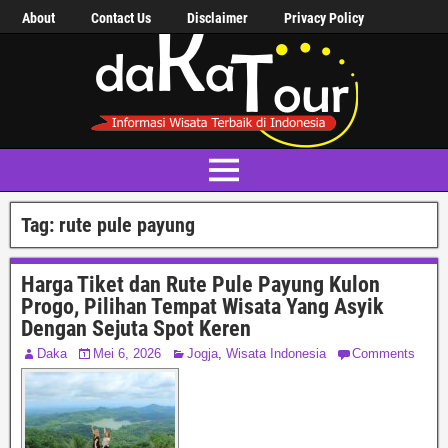
About
Contact Us
Disclaimer
Privacy Policy
Tag:
rute pule payung
Harga Tiket dan Rute Pule Payung Kulon
Progo, Pilihan Tempat Wisata Yang Asyik
Dengan Sejuta Spot Keren
Daka
Mei 6, 2026
Jogja
,
Wisata Indonesia
Comments