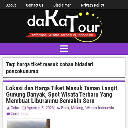
About
Contact Us
Disclaimer
Privacy Policy
Tag:
harga tiket masuk coban bidadari
poncokusumo
Lokasi dan Harga Tiket Masuk Taman Langit
Gunung Banyak, Spot Wisata Terbaru Yang
Membuat Liburanmu Semakin Seru
Daka
Agustus 5, 2026
Batu
,
Malang
,
Wisata Indonesia
Comments