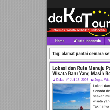
Home
Wisata Indonesia
W
Tag:
alamat pantai cemara s
Lokasi dan Rute Menuju P
Wisata Baru Yang Masih B
Daka
Juli 18, 2026
Jogja
,
Wis
Lokasi da
Senada de
seakan mu
wisata yan
Tak hanya