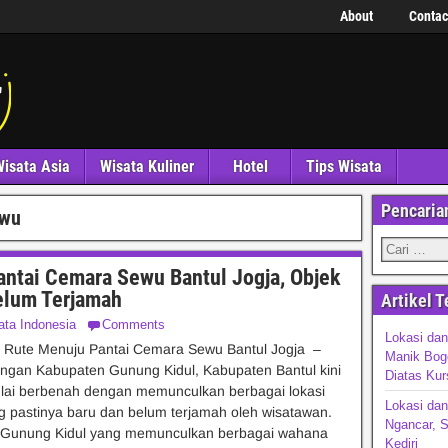
About
Contac
isata Asia
Wisata Kuliner
Hotel
Tips Wisata
Pencaria
ewu
antai Cemara Sewu Bantul Jogja, Objek
elum Terjamah
Artikel T
ata Indonesia
Comments
Lokasi da
n Rute Menuju Pantai Cemara Sewu Bantul Jogja –
Manik Bog
ngan Kabupaten Gunung Kidul, Kabupaten Bantul kini
Diatas Kur
lai berbenah dengan memunculkan berbagai lokasi
Lokasi da
g pastinya baru dan belum terjamah oleh wisatawan.
Ngancar, S
 Gunung Kidul yang memunculkan berbagai wahana
Kediri