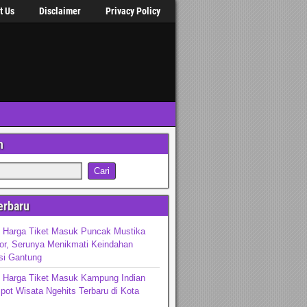
t Us
Disclaimer
Privacy Policy
n
erbaru
n Harga Tiket Masuk Puncak Mustika
or, Serunya Menikmati Keindahan
si Gantung
n Harga Tiket Masuk Kampung Indian
pot Wisata Ngehits Terbaru di Kota