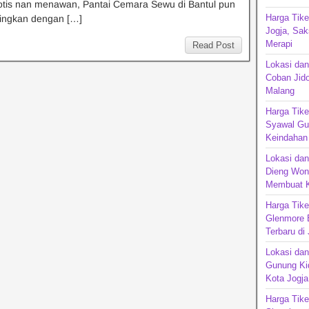
otis nan menawan, Pantai Cemara Sewu di Bantul pun
Harga Tike
dingkan dengan […]
Jogja, Sak
Merapi
Read Post
Lokasi da
Coban Jido
Malang
Harga Tike
Syawal Gun
Keindahan
Lokasi dan
Dieng Won
Membuat K
Harga Tik
Glenmore 
Terbaru di
Lokasi dan
Gunung Kid
Kota Jogja
Harga Tike