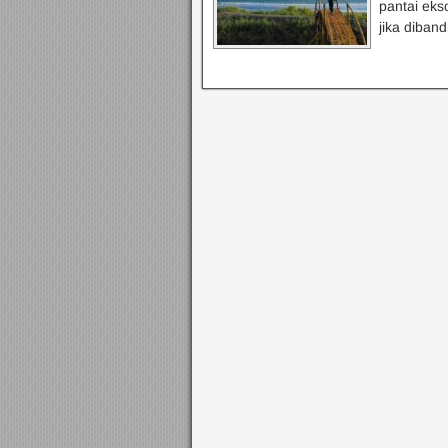
pantai eks
jika diban