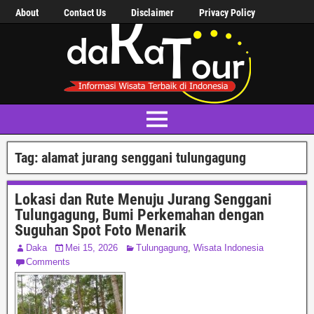
About
Contact Us
Disclaimer
Privacy Policy
Tag:
alamat jurang senggani tulungagung
Lokasi dan Rute Menuju Jurang Senggani
Tulungagung, Bumi Perkemahan dengan
Suguhan Spot Foto Menarik
Daka
Mei 15, 2026
Tulungagung
,
Wisata Indonesia
Comments